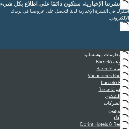
مع نشرتنا الإخبارية، ستكون دائمًا على اطلاع بكل شيء
اشترك في النشرة الإخبارية لدينا لتحصل على عروضنا في بريدك
الإلكتروني.
الاشتراك
معلومات مؤسساتية
مجموعة Barceló
مؤسسة Barceló
Vacaciones Barceló
Barceló Films
موظفو Barceló
قناة الشكوى
الشركات
المنخرطين
الشركاء
Dorint Hotels & Resorts