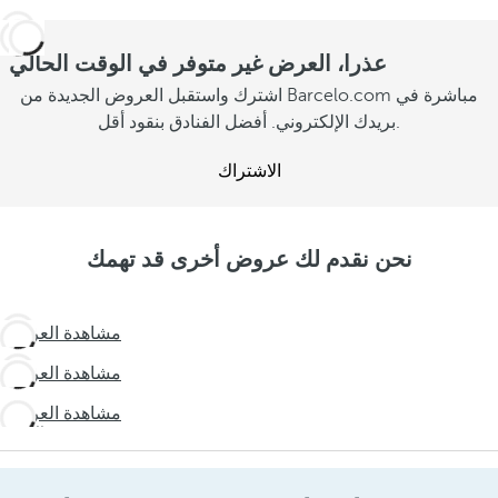
عذرا، العرض غير متوفر في الوقت الحالي
اشترك واستقبل العروض الجديدة من Barcelo.com مباشرة في
بريدك الإلكتروني. أفضل الفنادق بنقود أقل.
الاشتراك
نحن نقدم لك عروض أخرى قد تهمك
عش
مشاهدة العروض
تجربة
عش
مشاهدة العروض
غير
تجربة
متوقعة
الأيام
مشاهدة العروض
غير
سافر
الأخيرة!
متوقعة
أكثر
لا تفوتوا
سافر
فرصة
أكثر