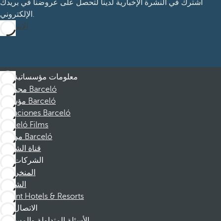
اشترك في النشرة الإخبارية لدينا لتحصل على عروضنا في بريدك
الإلكتروني.
الاشتراك
معلومات مؤسساتية
مجموعة Barceló
مؤسسة Barceló
Vacaciones Barceló
Barceló Films
موظفو Barceló
قناة الشكوى
الشركات
المنخرطين
الشركاء
Dorint Hotels & Resorts
الاتصال
الأسئلة المتداولة والمساعدة