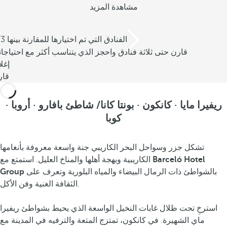
مشاهدة المزيد
/3 الفنادق التي تم اختيارها للمقارنة بينها
قارن حتى ثلاثة فنادق واحجز الذي يتناسب أكثر مع احتياجا
إغل
قار
ريفيرا مايا · كانكون · بونتا كانا/ شاطئ بافارو · أروبا ·
كوبا
تشكل جزر وسواحل البحر الكاريبي جنة واسعة معروفة بأنغامها
Barceló Hotel
الكاريبية وبهجة أهلها والمناخ العليل. استمتع مع
بالشواطئ ذات الرمال البيضاء والمياه البلورية وتعرف على
Group
الثقافة الغنية وفن الأكل.
استرخِ تحت ظلال غابات النخيل الواسعة الذي يحيط بشواطئ ريفيرا
ماي الشهيرة. في كانكون، تمتزج المتعة والترفيه في المدينة مع