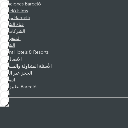
Vacaciones Barceló
Barceló Films
موظفو Barceló
قناة الشكوى
الشركات
المنخرطين
الشركاء
Dorint Hotels & Resorts
الاتصال
الأسئلة المتداولة والمساعدة
الحجز عبر الهاتف
اتصل بنا
تطبيق Barceló
تنزيل