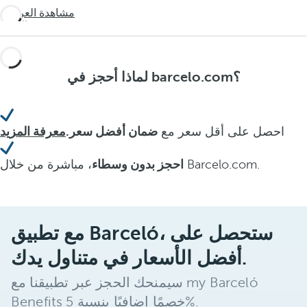
تجربة
متوقعة
الأيام
مشاهدة العروض
غير
سافر
الأخيرة!
متوقعة
أكثر
لا تفوتوا
سافر
فرصة
أكثر
لماذا أحجز في barcelo.com؟
الاستمتاع
بالصيف
احصل على أقل سعر مع
ضمان أفضل سعر.
معرفة المزيد
، مباشرة من خلال Barcelo.com.
احجز بدون وسطاء
مع تطبيق Barceló، ستحصل على
أفضل الأسعار في متناول يدك.
سيمنحك الحجز عبر تطبيقنا مع my Barceló
Benefits خصمًا إضافيًا بنسبة 5%.