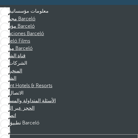
معلومات مؤسساتية
مجموعة Barceló
مؤسسة Barceló
Vacaciones Barceló
Barceló Films
موظفو Barceló
قناة الشكوى
الشركات
المنخرطين
الشركاء
Dorint Hotels & Resorts
الاتصال
الأسئلة المتداولة والمساعدة
الحجز عبر الهاتف
اتصل بنا
تطبيق Barceló
تنزيل