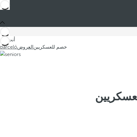
أنت في
خصم للعسكريين
العروض
Barceló