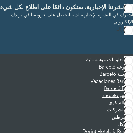
مع نشرتنا الإخبارية، ستكون دائمًا على اطلاع بكل شيء
اشترك في النشرة الإخبارية لدينا لتحصل على عروضنا في بريدك
الإلكتروني.
الاشتراك
معلومات مؤسساتية
مجموعة Barceló
مؤسسة Barceló
Vacaciones Barceló
Barceló Films
موظفو Barceló
قناة الشكوى
الشركات
المنخرطين
الشركاء
Dorint Hotels & Resorts