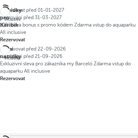
Nabídky
Rezervovat před
01-01-2027
All
pro
Cestování před
31-03-2027
inclusive
Karibik
10% sleva bonus s promo kódem
Zdarma vstup do aquaparku
All inclusive
Rezervovat
Letní
Rezervovat před
22-09-2026
All
nabídky
Cestování před
21-09-2026
inclusive
Exkluzivní sleva pro zákazníka my Barceló
Zdarma vstup do
aquaparku
All inclusive
Rezervovat