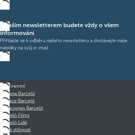
S naším newsletterem budete vždy o všem
informováni
Přihlaste se k odběru našeho newsletteru a dostávejte naše
nabídky na svůj e-mail
Přihlásit se k odběru
Firemní
Skupina Barceló
Nadace Barceló
Vacaciones Barceló
Barceló Films
Barceló Lidé
Kanál stížností