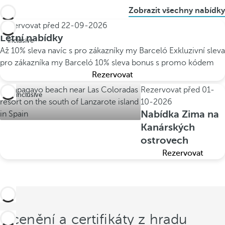
Zobrazit všechny nabídky
Rezervovat před
22-09-2026
All
Letní nabídky
inclusive
Až 10% sleva navíc s pro zákazníky my Barceló
Exkluzivní sleva
pro zákazníka my Barceló
10% sleva bonus s promo kódem
Rezervovat
Rezervovat před
01-
All inclusive
10-2026
Nabídka Zima na
Kanárských
ostrovech
Rezervovat
Ocenění a certifikáty z hradu