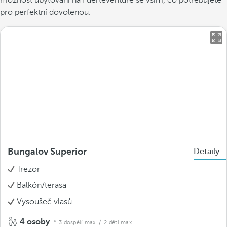
pro perfektní dovolenou.
Bungalov Superior
Detaily
Trezor
Balkón/terasa
Vysoušeč vlasů
4 osoby
3 dospělí max.
/ 2 děti max.