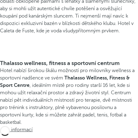
oblasti obklopené palmami s lehátky a slaměnými slunečníky,
aby si mohli užít autentické chvíle potěšení a osvěžující
koupání pod kanárským sluncem. Ti nejmenší mají navíc k
dispozici exkluzivní bazén v blízkosti dětského klubu. Hotel v
Caleta de Fuste, kde je voda všudypřítomným prvkem.
Thalasso wellness, fitness a sportovní centrum
Hotel nabízí širokou škálu možností pro milovníky wellness a
sportovní nadšence ve svém
Thalasso Wellness, Fitness &
Sport Centre
, ideálním místě pro rodiny starší 16 let, kde si
mohou užít relaxační prostor a zdravý životní styl. Centrum
nabízí pět individuálních místností pro terapie, dvě místnosti
pro trénink s instruktory, plně vybavenou posilovnu a
sportovní kurty, kde si můžete zahrát padel, tenis, fotbal a
basketbal.
Více informací