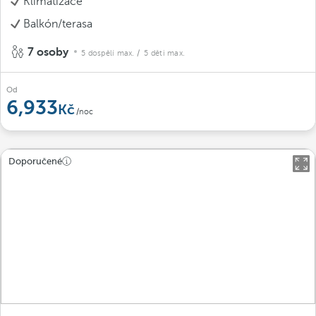
Klimatizace
Balkón/terasa
7 osoby
5 dospělí max.
/ 5 děti max.
Od
6,933
/noc
Doporučené