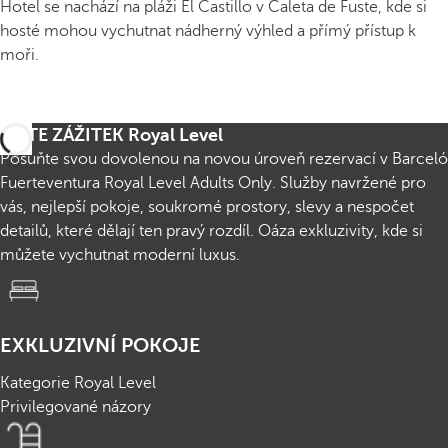
Hotel se nachází na pláži El Castillo v Caleta de Fuste, kde si
hosté mohou vychutnat nádherný výhled a přímý přístup k
moři.
ŽIJTE ZÁŽITEK Royal Level
Posuňte svou dovolenou na novou úroveň rezervací v Barceló
Fuerteventura Royal Level Adults Only. Služby navržené pro
vás, nejlepší pokoje, soukromé prostory, slevy a nespočet
detailů, které dělají ten pravý rozdíl. Oáza exkluzivity, kde si
můžete vychutnat moderní luxus.
EXKLUZIVNÍ POKOJE
Kategorie Royal Level
Privilegované názory