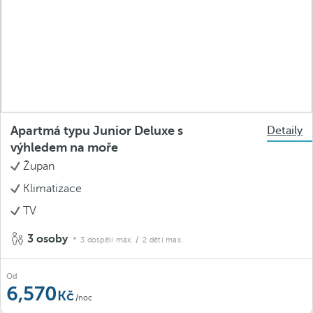
Apartmá typu Junior Deluxe s
Detaily
výhledem na moře
Župan
Klimatizace
TV
3 osoby
3 dospělí max.
/ 2 děti max.
Od
6,570
/noc