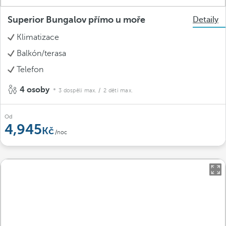
Superior Bungalov přímo u moře
Detaily
Klimatizace
Balkón/terasa
Telefon
4 osoby
3 dospělí max.
/ 2 děti max.
Od
4,945
/noc