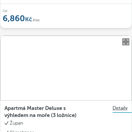
Od
6,860
/noc
Apartmá Master Deluxe s
Detaily
výhledem na moře (3 ložnice)
Župan