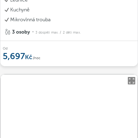
Kuchyně
Mikrovlnná trouba
3 osoby
3 dospělí max.
/ 2 děti max.
Od
5,697
/noc