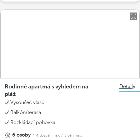
Rodinné apartmá s výhledem na
Detaily
pláž
Vysoušeč vlasů
Balkón/terasa
Rozkládací pohovka
6 osoby
4 dospělí max.
/ 3 děti max.