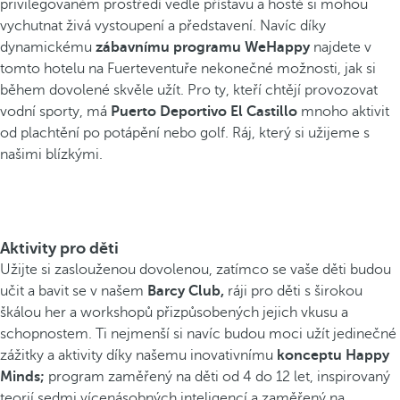
privilegovaném prostředí vedle přístavu a hosté si mohou
vychutnat živá vystoupení a představení. Navíc díky
dynamickému
zábavnímu programu WeHappy
najdete v
tomto hotelu na Fuerteventuře nekonečné možnosti, jak si
během dovolené skvěle užít. Pro ty, kteří chtějí provozovat
vodní sporty, má
Puerto Deportivo El Castillo
mnoho aktivit
od plachtění po potápění nebo golf. Ráj, který si užijeme s
našimi blízkými.
Aktivity pro děti
Užijte si zaslouženou dovolenou, zatímco se vaše děti budou
učit a bavit se v našem
Barcy Club,
ráji pro děti s širokou
škálou her a workshopů přizpůsobených jejich vkusu a
schopnostem. Ti nejmenší si navíc budou moci užít jedinečné
zážitky a aktivity díky našemu inovativnímu
konceptu Happy
Minds;
program zaměřený na děti od 4 do 12 let, inspirovaný
teorií sedmi vícenásobných inteligencí a zaměřený na