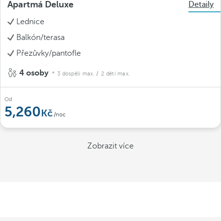
Apartmá Deluxe
Detaily
Lednice
Balkón/terasa
Přezůvky/pantofle
4 osoby
3 dospělí max.
/ 2 děti max.
Od
5,260
/noc
Zobrazit více