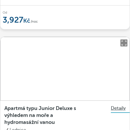
Od
3,927
/noc
Apartmá typu Junior Deluxe s
Detaily
výhledem na moře a
hydromasážní vanou
Lednice