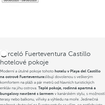
Barceló Fuerteventura Castillo
hotelové pokoje
Moderní a útulné pokoje tohoto
hotelu v Playa del Castillo
na ostrově Fuerteventura
slibují dovolenou s veškerým
komfortem na pláži a pár metrů od hlavních turistických
enkláv na jihu ostrova.
Teplé pokoje, rodinná apartmá a
bungalovy navržené s šarmem
v kanárském stylu, s možností
terasy nebo balkonu, vířivky a výhledu na moře. Jedinečná
možnost ubytování na Fuerteventuře se vším, co potřebujete