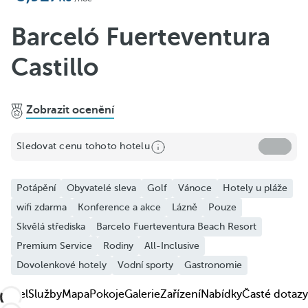
Barceló Fuerteventura
Castillo
Zobrazit ocenění
Sdílet
Sledovat cenu tohoto hotelu
Přidat k oblíbeným
Zobrazit další fotografie a videa
Potápění
Obyvatelé sleva
Golf
Vánoce
Hotely u pláže
wifi zdarma
Konference a akce
Lázně
Pouze
Skvělá střediska
Barcelo Fuerteventura Beach Resort
Premium Service
Rodiny
All-Inclusive
Dovolenkové hotely
Vodní sporty
Gastronomie
Hotel
Služby
Mapa
Pokoje
Galerie
Zařízení
Nabídky
Časté dotazy