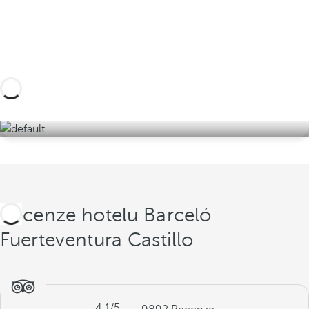
Navrhněte si výlet na míru s těmito zážitky na
Fuerteventuře a okolí a objevte tu nejlepší verzi
ostrova věčného jara.
Objevte je zde
Recenze hotelu Barceló
Fuerteventura Castillo
4.1
/5