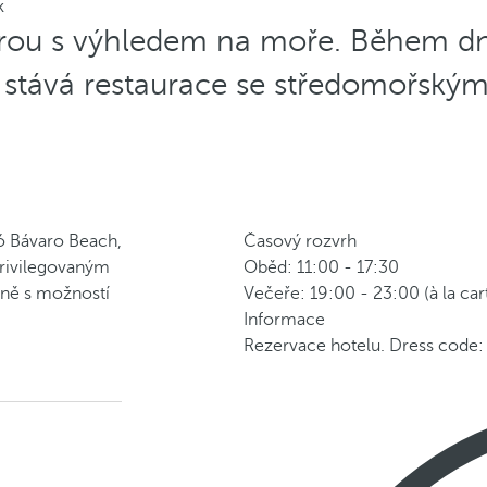
k
rou s výhledem na moře. Během dne 
 stává restaurace se středomořskými
ló Bávaro Beach,
Časový rozvrh
privilegovaným
Oběd: 11:00 - 17:30
yně s možností
Večeře: 19:00 - 23:00 (à la car
Informace
Rezervace hotelu. Dress code: