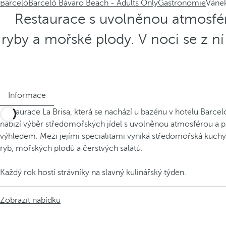
Barceló
Barceló Bávaro Beach - Adults Only
Gastronomie
Váne
Restaurace s uvolněnou atmosfé
ryby a mořské plody. V noci se z ní
Informace
Restaurace La Brisa, která se nachází u bazénu v hotelu Barce
nabízí výběr středomořských jídel s uvolněnou atmosférou a 
výhledem. Mezi jejími specialitami vyniká středomořská kuch
ryb, mořských plodů a čerstvých salátů.
Každý rok hostí strávníky na slavný kulinářský týden.
Zobrazit nabídku