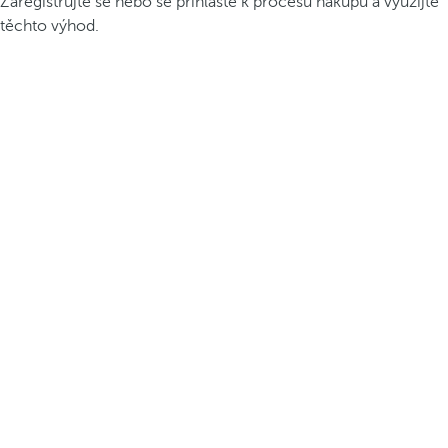
Zaregistrujte se nebo se přihlaste k procesu nákupu a využijte
těchto výhod.