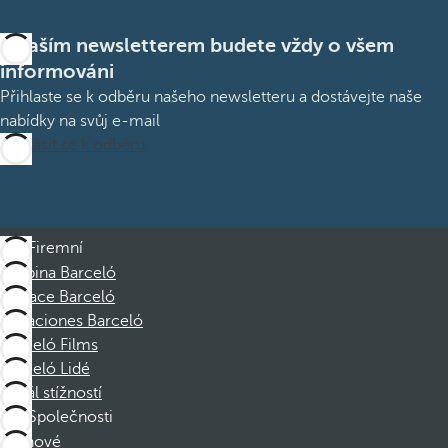
S naším newsletterem budete vždy o všem
informováni
Přihlaste se k odběru našeho newsletteru a dostávejte naše
nabídky na svůj e-mail
Přihlásit se k odběru
Firemní
Skupina Barceló
Nadace Barceló
Vacaciones Barceló
Barceló Films
Barceló Lidé
Kanál stížností
Společnosti
Členové