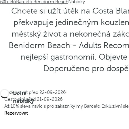
Barceló
Barceló Benidorm Beach
Nabídky
Chcete si užít útěk na Costa B
překvapuje jedinečným kouzlem: 
městský život a nekonečná záko
Benidorm Beach - Adults Recom
nejlepší gastronomií. Objevt
Doporučeno pro dospělé
Letní
Rezervovat před
22-09-2026
Cestování před
21-09-2026
nabídky
Až 10% sleva navíc s pro zákazníky my Barceló
Exkluzivní s
Rezervovat