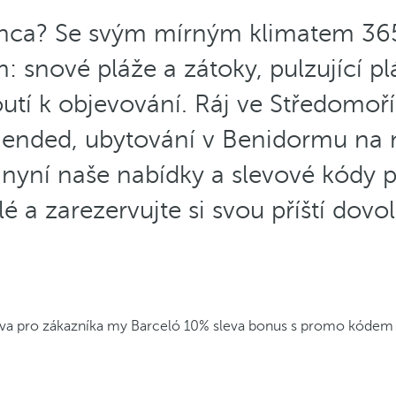
lanca? Se svým mírným klimatem 36
snové pláže a zátoky, pulzující pl
utí k objevování. Ráj ve Středomoř
ended, ubytování v Benidormu na n
e nyní naše nabídky a slevové kódy
 a zarezervujte si svou příští dovo
leva pro zákazníka my Barceló
10% sleva bonus s promo kódem