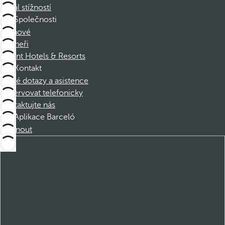
Kanál stížností
Společnosti
Členové
Partneři
Dorint Hotels & Resorts
Kontakt
Časté dotazy a asistence
Rezervovat telefonicky
Kontaktujte nás
Aplikace Barceló
Stáhnout