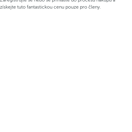
Zaregistrujte se nebo se přihlaste do procesu nákupu a
získejte tuto fantastickou cenu pouze pro členy.