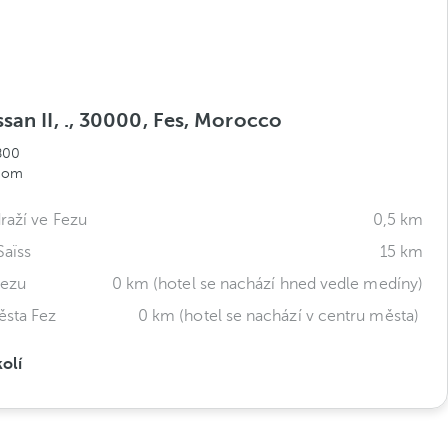
san II, ., 30000, Fes, Morocco
800
.com
raží ve Fezu
0,5 km
Saïss
15 km
Fezu
0 km (hotel se nachází hned vedle medíny)
sta Fez
0 km (hotel se nachází v centru města)
olí