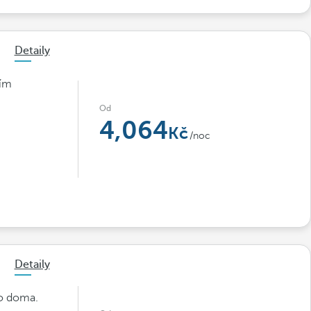
Detaily
ním
Od
4,064
/noc
Detaily
ko doma.