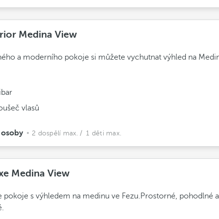
rior Medina View
ného a moderního pokoje si můžete vychutnat výhled na Medi
ibar
oušeč vlasů
 osoby
2 dospělí max.
/ 1 děti max.
xe Medina View
 pokoje s výhledem na medinu ve Fezu.Prostorné, pohodlné a
é.