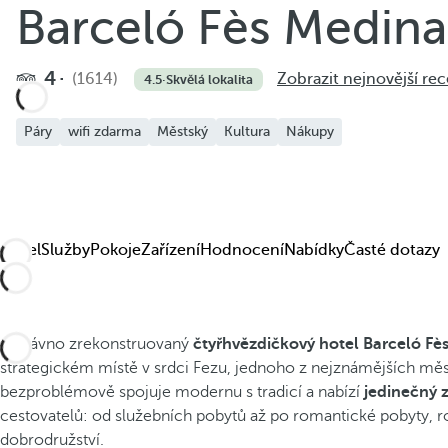
Barceló Fès Medina
4
(1614)
Zobrazit nejnovější re
4.5
·
Skvělá lokalita
Páry
wifi zdarma
Městský
Kultura
Nákupy
Hotel
Služby
Pokoje
Zařízení
Hodnocení
Nabídky
Časté dotazy
Nedávno zrekonstruovaný
čtyřhvězdičkový hotel Barceló Fè
strategickém místě v srdci Fezu, jednoho z nejznámějších měs
bezproblémově spojuje modernu s tradicí a nabízí
jedinečný 
cestovatelů: od služebních pobytů až po romantické pobyty, ro
dobrodružství.