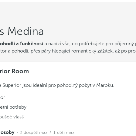
ès Medina
pohodlí a funkčnost
a nabízí vše, co potřebujete pro příjemný
r a pohodlí, přes páry hledající romantický zážitek, až po prof
rior Room
 Superior jsou ideální pro pohodlný pobyt v Maroku.
zor
etní potřeby
oušeč vlasů
 osoby
2 dospělí max.
/ 1 děti max.