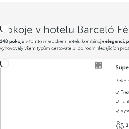
Pokoje v hotelu Barceló F
148 pokojů
v tomto marockém hotelu kombinuje
eleganci, 
vyhovovaly všem typům cestovatelů: od rodin hledajících prosto
Supe
Pokoje
Tre
Toal
Vys
3