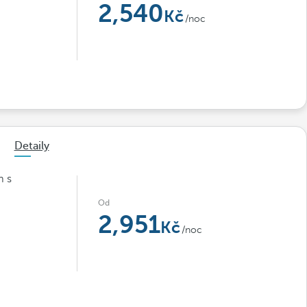
2,540
/noc
Detaily
m s
Od
2,951
/noc