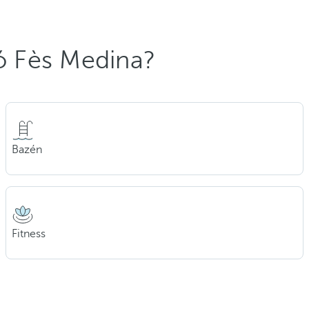
ló Fès Medina?
Bazén
Fitness