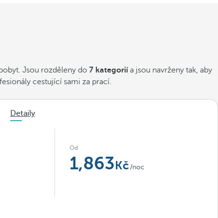
 pobyt. Jsou rozděleny do
7 kategorií
a jsou navrženy tak, aby
esionály cestující sami za prací.
Detaily
Od
1,863
/noc