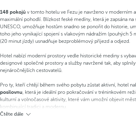
148 pokojů
v tomto hotelu ve Fezu je navrženo v moderním a f
maximální pohodlí. Blízkost feské medíny, která je zapsána n
UNESCO, umožňuje hostům snadno se ponořit do historie, um
toho jeho vynikající spojení s vlakovým nádražím (pouhých 5 mi
(20 minut jízdy) usnadňuje bezproblémový příjezd a odjezd.
Hotel nabízí moderní prostory vedle historické mediny s vyba
designové společné prostory a služby navržené tak, aby splnily
nejnáročnějších cestovatelů.
Pro ty, kteří chtějí během svého pobytu zůstat aktivní, hotel na
posilovnu
, která je ideální pro pokračování v tréninkovém re
kulturní a volnočasové aktivity, které vám umožní objevit město
kombinující tradici a modernu.
Čtěte dále