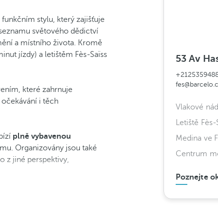
unkčním stylu, který zajišťuje
a seznamu světového dědictví
ění a místního života. Kromě
nut jízdy) a letištěm Fès-Saïss
53 Av Has
+212535948
fes@barcelo
vením, které zahrnuje
 očekávání i těch
Vlakové nád
Letiště Fès-
bízí
plně vybavenou
Medina ve 
žimu. Organizovány jsou také
Centrum mě
 z jiné perspektivy,
Poznejte ok