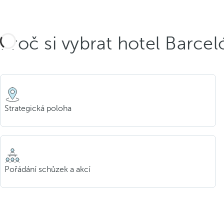
Proč si vybrat hotel Barce
Strategická poloha
Pořádání schůzek a akcí