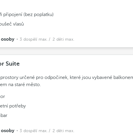
i připojení (bez poplatku)
oušeč vlasů
 osoby
3 dospělí max.
/ 2 děti max.
or Suite
 prostory určené pro odpočinek, které jsou vybavené balkone
em na staré město.
zor
etní potřeby
ibar
 osoby
3 dospělí max.
/ 2 děti max.