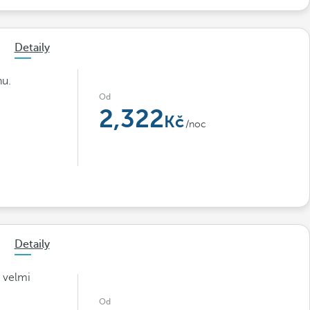
Detaily
nu.
Od
2,322
/noc
Detaily
 velmi
Od