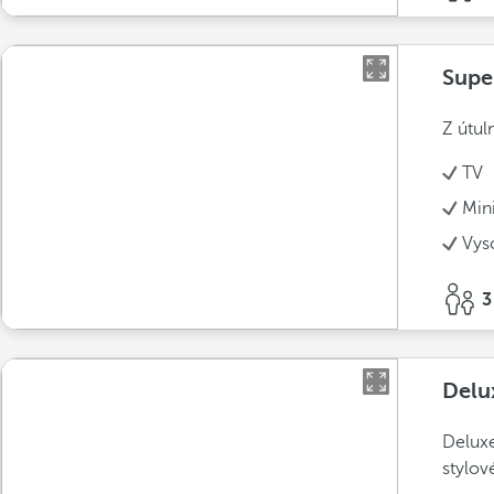
Supe
Z útul
TV
Min
Vys
3
Delu
Deluxe
stylov