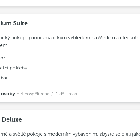
ium Suite
tický pokoj s panoramatickým výhledem na Medinu a elegant
kem.
zor
etní potřeby
ibar
 osoby
4 dospělí max.
/ 2 děti max.
e Deluxe
rné a světlé pokoje s moderním vybavením, abyste se cítili ja