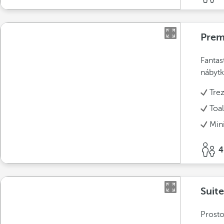
Prem
Fantas
nábyt
Tre
Toal
Min
4
Suit
Prosto