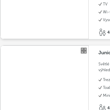
TV
Wi-f
Vys
4
Juni
Světlé
výhled
Tre
Toal
Min
4