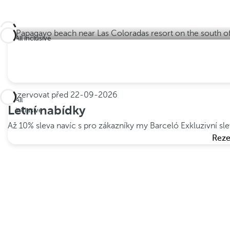
All inclusive
Rezervovat před
22-09-2026
All
Letní nabídky
inclusive
Až 10% sleva navíc s pro zákazníky my Barceló
Exkluzivní s
Reze