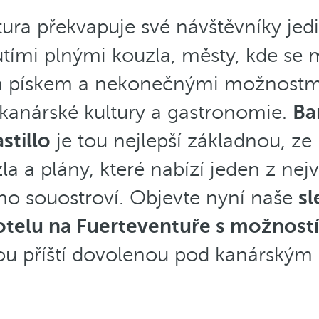
tura překvapuje své návštěvníky je
tími plnými kouzla, městy, kde se 
ým pískem a nekonečnými možnostm
 kanárské kultury a gastronomie.
Ba
stillo
je tou nejlepší základnou, ze
la a plány, které nabízí jeden z ne
ho souostroví. Objevte nyní naše
sl
telu na Fuerteventuře s možností 
vou příští dovolenou pod kanárským