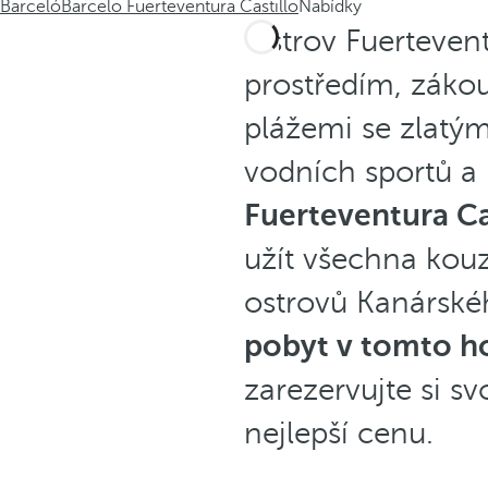
Barceló
Barcelo Fuerteventura Castillo
Nabídky
Ostrov Fuerteven
prostředím, zákou
plážemi se zlat
vodních sportů a
Fuerteventura Ca
užít všechna kouz
ostrovů Kanárské
pobyt v tomto ho
zarezervujte si s
nejlepší cenu.