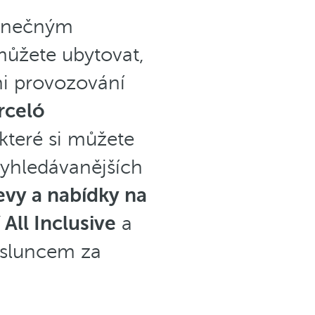
dinečným
můžete ubytovat,
i provozování
rceló
 které si můžete
jvyhledávanějších
evy a nabídky na
All Inclusive
a
 sluncem za