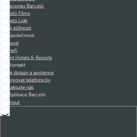
Vacaciones Barceló
Barceló Films
Barceló Lidé
Kanál stížností
Společnosti
Členové
Partneři
Dorint Hotels & Resorts
Kontakt
Časté dotazy a asistence
Rezervovat telefonicky
Kontaktujte nás
Aplikace Barceló
Stáhnout