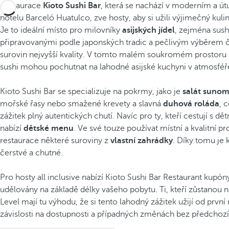
Restaurace
Kioto Sushi Bar
, která se nachází v moderním a ú
hotelu Barceló Huatulco, zve hosty, aby si užili výjimečný kulin
Je to ideální místo pro milovníky
asijských jídel
, zejména sush
připravovanými podle japonských tradic a pečlivým výběrem 
surovin nejvyšší kvality. V tomto malém soukromém prostoru s
sushi mohou pochutnat na lahodné asijské kuchyni v atmosféře
Kioto Sushi Bar se specializuje na pokrmy, jako je
salát suno
mořské řasy nebo smažené krevety a slavná
duhová roláda
, 
zážitek plný autentických chutí. Navíc pro ty, kteří cestují s dě
nabízí
dětské menu
. Ve své touze používat místní a kvalitní p
restaurace některé suroviny z
vlastní zahrádky
. Díky tomu je 
čerstvé a chutné.
Pro hosty all inclusive nabízí Kioto Sushi Bar Restaurant kupóny
udělovány na základě délky vašeho pobytu. Ti, kteří zůstanou
Level mají tu výhodu, že si tento lahodný zážitek užijí od první 
závislosti na dostupnosti a případných změnách bez předchoz