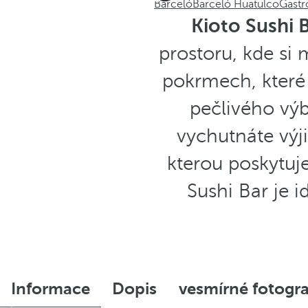
Barceló
Barceló Huatulco
Gast
Kioto Sushi 
prostoru, kde si 
pokrmech, které 
pečlivého vý
vychutnáte výj
kterou poskytuj
Sushi Bar je i
Informace
Dopis
vesmírné fotogra