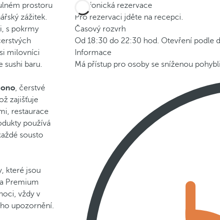
tulném prostoru
Telefonická rezervace
ářský zážitek.
Pro rezervaci jděte na recepci.
i, s pokrmy
Časový rozvrh
čerstvých
Od 18:30 do 22:30 hod. Otevření podle d
i milovníci
Informace
 sushi baru.
Má přístup pro osoby se sníženou pohybli
mono
, čerstvé
což zajišťuje
tmi, restaurace
rodukty používá
každé sousto
, které jsou
 na Premium
noci, vždy v
ího upozornění.