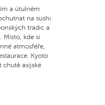
ním a útulném
chutnat na sushi
ponských tradic a
. Místo, kde si
emné atmosféře,
estaurace. Kyoto
t chutě asijské