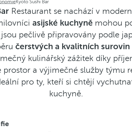
ronomie
Kyoto Sushi Bar
Bar
Restaurant se nachází v moder
milovníci
asijské kuchyně
mohou po
jsou pečlivě připravovány podle ja
běru
čerstvých a kvalitních surovin
imečný kulinářský zážitek díky příj
e prostor a výjimečné služby týmu r
deální pro ty, kteří si chtějí vychutna
kuchyně.
fie