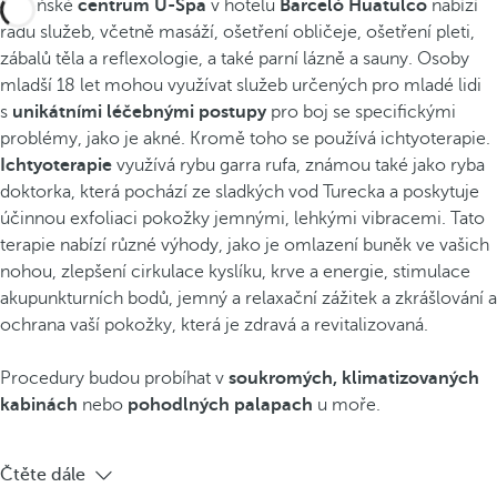
Lázeňské
centrum U-Spa
v hotelu
Barceló Huatulco
nabízí
řadu služeb, včetně masáží, ošetření obličeje, ošetření pleti,
zábalů těla a reflexologie, a také parní lázně a sauny. Osoby
mladší 18 let mohou využívat služeb určených pro mladé lidi
s
unikátními léčebnými postupy
pro boj se specifickými
problémy, jako je akné. Kromě toho se používá ichtyoterapie.
Ichtyoterapie
využívá rybu garra rufa, známou také jako ryba
doktorka, která pochází ze sladkých vod Turecka a poskytuje
účinnou exfoliaci pokožky jemnými, lehkými vibracemi. Tato
terapie nabízí různé výhody, jako je omlazení buněk ve vašich
nohou, zlepšení cirkulace kyslíku, krve a energie, stimulace
akupunkturních bodů, jemný a relaxační zážitek a zkrášlování a
ochrana vaší pokožky, která je zdravá a revitalizovaná.
Procedury budou probíhat v
soukromých, klimatizovaných
kabinách
nebo
pohodlných palapach
u moře.
Čtěte dále