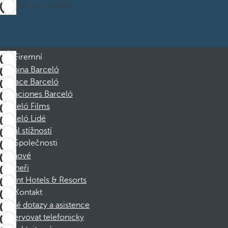
Přihlásit se k odběru
Firemní
Skupina Barceló
Nadace Barceló
Vacaciones Barceló
Barceló Films
Barceló Lidé
Kanál stížností
Společnosti
Členové
Partneři
Dorint Hotels & Resorts
Kontakt
Časté dotazy a asistence
Rezervovat telefonicky