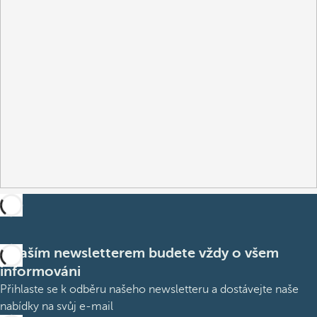
S naším newsletterem budete vždy o všem
informováni
Přihlaste se k odběru našeho newsletteru a dostávejte naše
nabídky na svůj e-mail