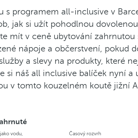
 s programem all-inclusive v Barce
ob, jak si užít pohodlnou dovolenou
e mít v ceně ubytování zahrnutou 
ené nápoje a občerstvení, pokud d
í služby a slevy na produkty, které n
 si náš all inclusive balíček nyní a u
u v tomto kouzelném koutě jižní A
zahrnuté
 jako vodu,
Časový rozvrh