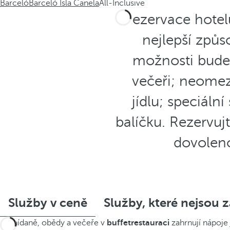
Barceló
Barceló Isla Canela
All-Inclusive
Rezervace hotelu
nejlepší způs
možnosti budet
večeři; neomez
jídlu; speciáln
balíčku. Rezervujte
dovoleno
Služby v ceně
Služby, které nejsou 
Snídaně, obědy a večeře v
buffetrestauraci
zahrnují nápoje