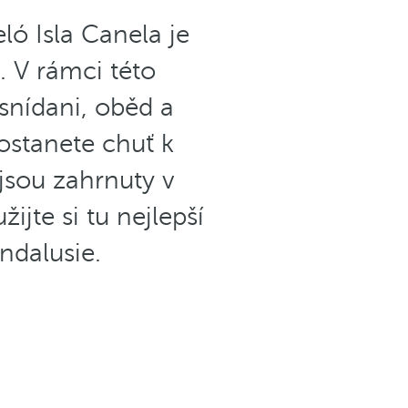
ló Isla Canela je
. V rámci této
snídani, oběd a
ostanete chuť k
ejsou zahrnuty v
žijte si tu nejlepší
ndalusie.