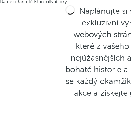
Barceló
Barceló Istanbul
Nabídky
Naplánujte si
exkluzivní v
webových strá
které z vašeho
nejúžasnějších a
bohaté historie a
se každý okamžik
akce a získejte