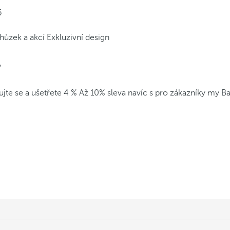
6
hůzek a akcí
Exkluzivní design
7
ujte se a ušetřete 4 %
Až 10% sleva navíc s pro zákazníky my B