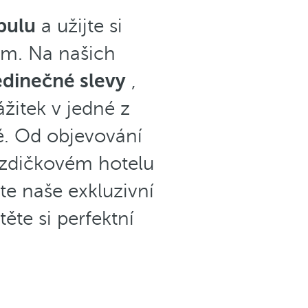
bulu
a užijte si
om. Na našich
jedinečné slevy
,
žitek v jedné z
tě. Od objevování
vězdičkovém hotelu
e naše exkluzivní
těte si perfektní