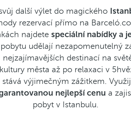
 svůj další výlet do magického
Istan
ýhody rezervací přímo na Barceló.c
nkách najdete
speciální nabídky a 
 pobytu udělají nezapomenutelný zá
 nejzajímavějších destinací na svě
 kultury města až po relaxaci v 5h
 stává výjimečným zážitkem. Využijt
garantovanou nejlepší cenu
a zajis
pobyt v Istanbulu.