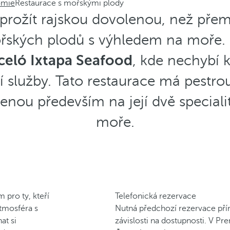
omie
Restaurace s mořskými plody
 prožít rajskou dovolenou, než pře
ořských plodů s výhledem na moře.
celó Ixtapa Seafood
, kde nechybí k
ší služby. Tato restaurace má pest
nou především na její dvě specialit
moře.
 pro ty, kteří
Telefonická rezervace
atmosféra s
Nutná předchozí rezervace přímo
at si
závislosti na dostupnosti. V P