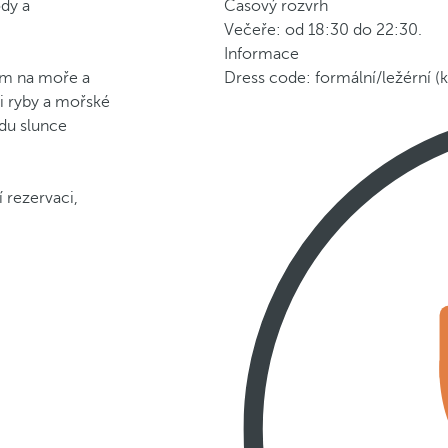
ody a
Časový rozvrh
Večeře: od 18:30 do 22:30.
Informace
dem na moře a
Dress code: formální/ležérní (k
i ryby a mořské
du slunce
 rezervaci,