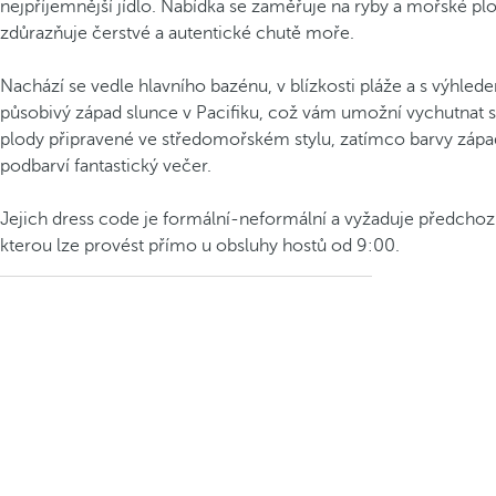
nejpříjemnější jídlo. Nabídka se zaměřuje na ryby a mořské pl
zdůrazňuje čerstvé a autentické chutě moře.
Nachází se vedle hlavního bazénu, v blízkosti pláže a s výhle
působivý západ slunce v Pacifiku, což vám umožní vychutnat s
plody připravené ve středomořském stylu, zatímco barvy zápa
podbarví fantastický večer.
Jejich dress code je formální-neformální a vyžaduje předchozí
kterou lze provést přímo u obsluhy hostů od 9:00.