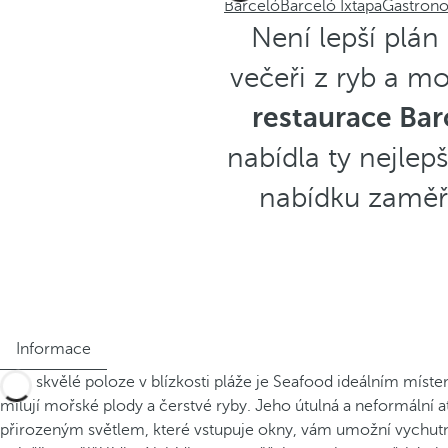
Barceló
Barceló Ixtapa
Gastron
Není lepší plán
večeři z ryb a m
restaurace Bar
nabídla ty nejlep
nabídku zaměře
Informace
Díky skvělé poloze v blízkosti pláže je Seafood ideálním místem
milují mořské plody a čerstvé ryby. Jeho útulná a neformální 
přirozeným světlem, které vstupuje okny, vám umožní vychutn