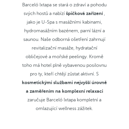
Barceló Ixtapa se stará o zdraví a pohodu
svých hostů a nabízí
špičková zařízení
,
jako je U-Spa s masážními kabinami,
hydromasážním bazénem, parní lázní a
saunou. Naše odborná ošetření zahrnují
revitalizační masáže, hydratační
obličejové a mořské peelingy. Kromě
toho má hotel plně vybavenou posilovnu
pro ty, kteří chtějí zůstat aktivní. S
kosmetickými službami nejvyšší úrovně
a zaměřením na komplexní relaxaci
zaručuje Barceló Ixtapa kompletní a
omlazující wellness zážitek.