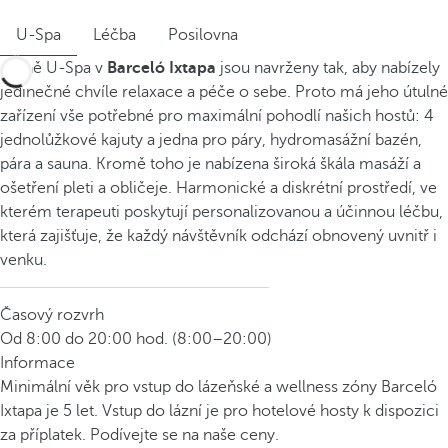
U-Spa
Léčba
Posilovna
Lázně U-Spa v
Barceló Ixtapa
jsou navrženy tak, aby nabízely
jedinečné chvíle relaxace a péče o sebe. Proto má jeho útulné
zařízení vše potřebné pro maximální pohodlí našich hostů: 4
jednolůžkové kajuty a jedna pro páry, hydromasážní bazén,
pára a sauna. Kromě toho je nabízena široká škála masáží a
ošetření pleti a obličeje. Harmonické a diskrétní prostředí, ve
kterém terapeuti poskytují personalizovanou a účinnou léčbu,
která zajišťuje, že každý návštěvník odchází obnovený uvnitř i
venku.
Časový rozvrh
Od 8:00 do 20:00 hod. (8:00–20:00)
Informace
Minimální věk pro vstup do lázeňské a wellness zóny Barceló
Ixtapa je 5 let. Vstup do lázní je pro hotelové hosty k dispozici
za příplatek. Podívejte se na naše ceny.