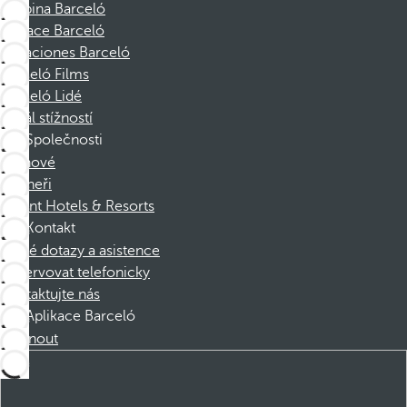
Skupina Barceló
Nadace Barceló
Vacaciones Barceló
Barceló Films
Barceló Lidé
Kanál stížností
Společnosti
Členové
Partneři
Dorint Hotels & Resorts
Kontakt
Časté dotazy a asistence
Rezervovat telefonicky
Kontaktujte nás
Aplikace Barceló
Stáhnout