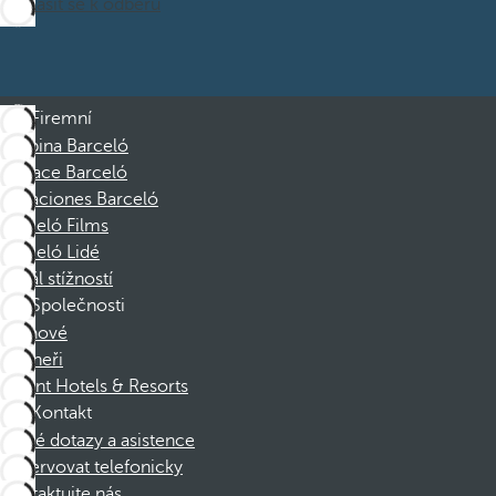
Přihlásit se k odběru
Firemní
Skupina Barceló
Nadace Barceló
Vacaciones Barceló
Barceló Films
Barceló Lidé
Kanál stížností
Společnosti
Členové
Partneři
Dorint Hotels & Resorts
Kontakt
Časté dotazy a asistence
Rezervovat telefonicky
Kontaktujte nás