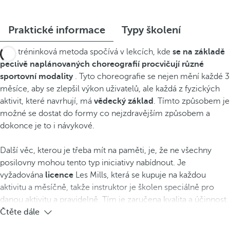
Praktické informace
Typy školení
Tato tréninková metoda spočívá v lekcích, kde
se na základě
pečlivě naplánovaných choreografií procvičují různé
sportovní modality
. Tyto choreografie se nejen mění každé 3
měsíce, aby se zlepšil výkon uživatelů, ale každá z fyzických
aktivit, které navrhují, má
vědecký základ
. Tímto způsobem je
možné se dostat do formy co nejzdravějším způsobem a
dokonce je to i návykové.
Další věc, kterou je třeba mít na paměti, je, že ne všechny
posilovny mohou tento typ iniciativy nabídnout. Je
vyžadována
licence
Les Mills, která se kupuje na každou
aktivitu a měsíčně, takže instruktor je školen speciálně pro
danou aktivitu a pravidelně. Tím je zaručena kvalita a účinnost.
Čtěte dále