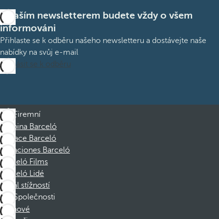
S naším newsletterem budete vždy o všem
informováni
Přihlaste se k odběru našeho newsletteru a dostávejte naše
nabídky na svůj e-mail
Přihlásit se k odběru
Firemní
Skupina Barceló
Nadace Barceló
Vacaciones Barceló
Barceló Films
Barceló Lidé
Kanál stížností
Společnosti
Členové