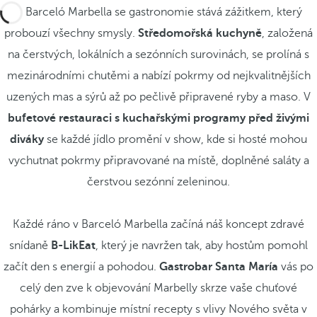
V Barceló Marbella se gastronomie stává zážitkem, který
probouzí všechny smysly.
Středomořská kuchyně
, založená
na čerstvých, lokálních a sezónních surovinách, se prolíná s
mezinárodními chutěmi a nabízí pokrmy od nejkvalitnějších
uzených mas a sýrů až po pečlivě připravené ryby a maso. V
bufetové restauraci s kuchařskými programy před živými
diváky
se každé jídlo promění v show, kde si hosté mohou
vychutnat pokrmy připravované na místě, doplněné saláty a
čerstvou sezónní zeleninou.
Každé ráno v Barceló Marbella začíná náš koncept zdravé
snídaně
B-LikEat
, který je navržen tak, aby hostům pomohl
začít den s energií a pohodou.
Gastrobar Santa María
vás po
celý den zve k objevování Marbelly skrze vaše chuťové
pohárky a kombinuje místní recepty s vlivy Nového světa v