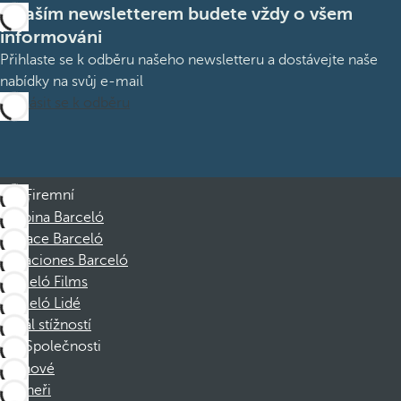
S naším newsletterem budete vždy o všem
informováni
Přihlaste se k odběru našeho newsletteru a dostávejte naše
nabídky na svůj e-mail
Přihlásit se k odběru
Firemní
Skupina Barceló
Nadace Barceló
Vacaciones Barceló
Barceló Films
Barceló Lidé
Kanál stížností
Společnosti
Členové
Partneři