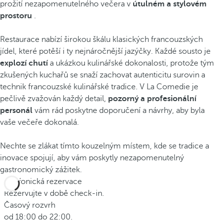
prožití nezapomenutelného večera v
útulném a stylovém
prostoru
.
Restaurace nabízí širokou škálu klasických francouzských
jídel, které potěší i ty nejnáročnější jazýčky. Každé sousto je
explozí chutí
a ukázkou kulinářské dokonalosti, protože tým
zkušených kuchařů se snaží zachovat autenticitu surovin a
technik francouzské kulinářské tradice. V La Comedie je
pečlivě zvažován každý detail,
pozorný a profesionální
personál
vám rád poskytne doporučení a návrhy, aby byla
vaše večeře dokonalá.
Nechte se zlákat tímto kouzelným místem, kde se tradice a
inovace spojují, aby vám poskytly nezapomenutelný
gastronomický zážitek.
Telefonická rezervace
Rezervujte v době check-in.
Časový rozvrh
od 18:00 do 22:00.