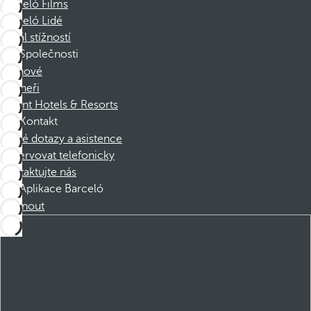
Barceló Films
Barceló Lidé
Kanál stížností
Společnosti
Členové
Partneři
Dorint Hotels & Resorts
Kontakt
Časté dotazy a asistence
Rezervovat telefonicky
Kontaktujte nás
Aplikace Barceló
Stáhnout