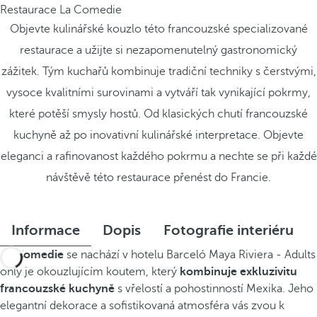
Restaurace La Comedie
Objevte kulinářské kouzlo této francouzské specializované
restaurace a užijte si nezapomenutelný gastronomický
zážitek. Tým kuchařů kombinuje tradiční techniky s čerstvými,
vysoce kvalitními surovinami a vytváří tak vynikající pokrmy,
které potěší smysly hostů. Od klasických chutí francouzské
kuchyně až po inovativní kulinářské interpretace. Objevte
eleganci a rafinovanost každého pokrmu a nechte se při každé
návštěvě této restaurace přenést do Francie.
Informace
Dopis
Fotografie interiéru
La Comedie
se nachází v hotelu Barceló Maya Riviera - Adults
only je okouzlujícím koutem, který
kombinuje exkluzivitu
francouzské kuchyně
s vřelostí a pohostinností Mexika. Jeho
elegantní dekorace a sofistikovaná atmosféra vás zvou k