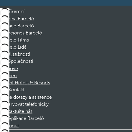
Firemní
Skupina Barceló
Nadace Barceló
Vacaciones Barceló
Barceló Films
Barceló Lidé
Kanál stížností
Společnosti
Členové
Partneři
Dorint Hotels & Resorts
Kontakt
Časté dotazy a asistence
Rezervovat telefonicky
Kontaktujte nás
Aplikace Barceló
Stáhnout