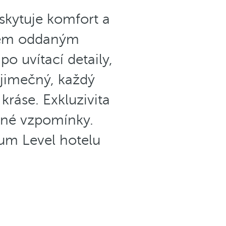
kytuje komfort a
ýmem oddaným
o uvítací detaily,
ýjimečný, každý
 kráse. Exkluzivita
elné vzpomínky.
um Level hotelu