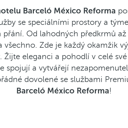
otelu Barceló México Reforma
pos
služby se speciálními prostory a t
 přání. Od lahodných předkrmů až p
a všechno. Zde je každý okamžik v
 Žijte eleganci a pohodlí v celé své
e spojují a vytvářejí nezapomenut
ořádné dovolené se službami Premi
Barceló México Reforma
!