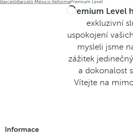
Barceló
Barceló México Reforma
Premium Level
Premium Level h
exkluzivní 
uspokojení vašich
mysleli jsme n
zážitek jedinečný.
a dokonalost s
Vítejte na mim
Informace