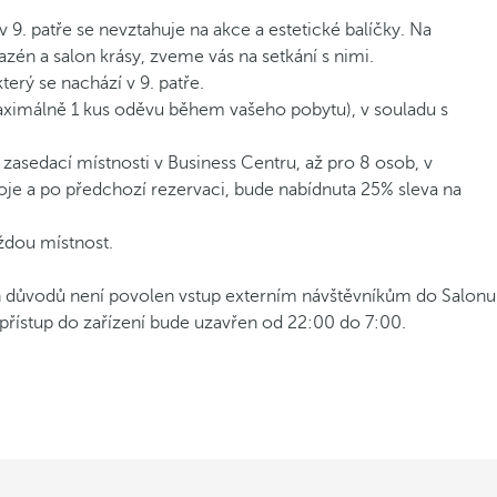
 9. patře se nevztahuje na akce a estetické balíčky. Na
azén a salon krásy, zveme vás na setkání s nimi.
terý se nachází v 9. patře.
maximálně 1 kus oděvu během vašeho pobytu), v souladu s
 zasedací místnosti v Business Centru, až pro 8 osob, v
koje a po předchozí rezervaci, bude nabídnuta 25% sleva na
aždou místnost.
ůvodů není povolen vstup externím návštěvníkům do Salonu
 přístup do zařízení bude uzavřen od 22:00 do 7:00.