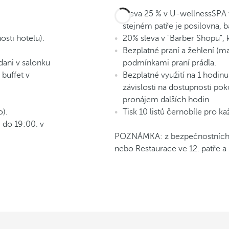
Sleva 25 % v U-wellnessSPA v
stejném patře je posilovna, b
osti hotelu).
20% sleva v "Barber Shopu", k
Bezplatné praní a žehlení (
dani v salonku
podmínkami praní prádla.
 buffet v
Bezplatné využití na 1 hodinu
závislosti na dostupnosti po
pronájem dalších hodin
).
Tisk 10 listů černobíle pro k
 do 19:00. v
POZNÁMKA: z bezpečnostních d
nebo Restaurace ve 12. patře a