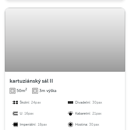
kartuziánský sál II
2
50m
3m výška
Školní:
24pax
Divadelní:
30pax
U:
16pax
Kabaretní:
21pax
Imperiální:
18pax
Hostina:
30pax