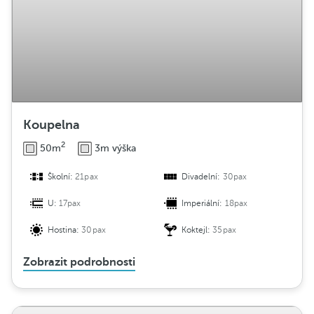
Koupelna
2
50m
3m výška
Školní:
21pax
Divadelní:
30pax
U:
17pax
Imperiální:
18pax
Hostina:
30pax
Koktejl:
35pax
Zobrazit podrobnosti