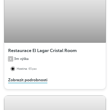
b
u
c
e
Restaurace El Lagar Cristal Room
3m výška
Hostina:
65pax
Zobrazit podrobnosti