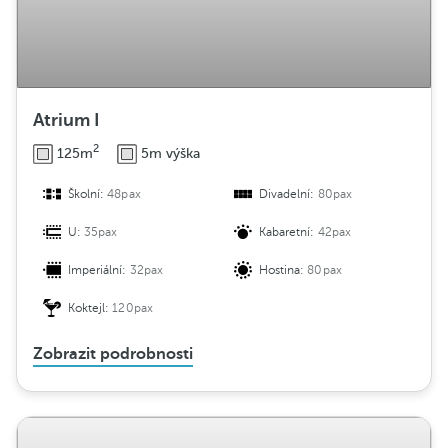
Atrium I
2
125m
5m výška
Školní:
48pax
Divadelní:
80pax
U:
35pax
Kabaretní:
42pax
Imperiální:
32pax
Hostina:
80pax
Koktejl:
120pax
Zobrazit podrobnosti