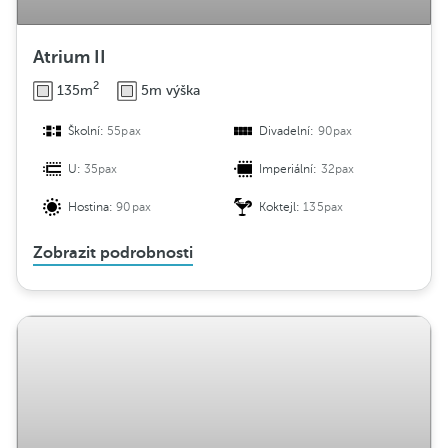
Atrium II
2
135m
5m výška
Školní:
55pax
Divadelní:
90pax
U:
35pax
Imperiální:
32pax
Hostina:
90pax
Koktejl:
135pax
Zobrazit podrobnosti