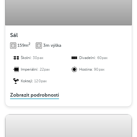
Sál
2
159m
3m výška
Školní:
30pax
Divadelní:
60pax
Imperiální:
22pax
Hostina:
90pax
Koktejl:
120pax
Zobrazit podrobnosti