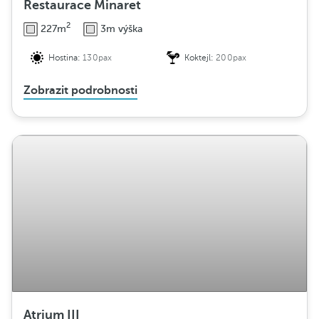
Restaurace Minaret
2
227m
3m výška
Hostina:
130pax
Koktejl:
200pax
Zobrazit podrobnosti
Atrium III