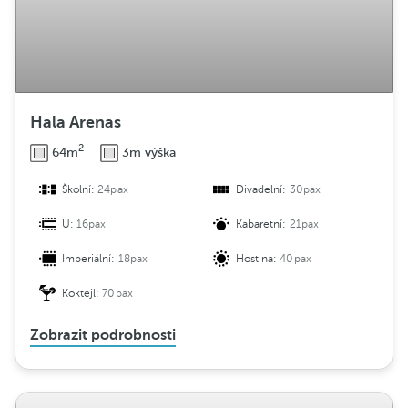
Hala Arenas
2
64m
3m výška
Školní:
24pax
Divadelní:
30pax
U:
16pax
Kabaretní:
21pax
Imperiální:
18pax
Hostina:
40pax
Koktejl:
70pax
Zobrazit podrobnosti