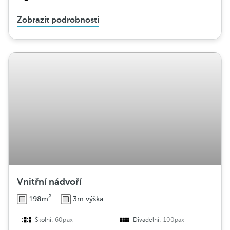
Zobrazit podrobnosti
Vnitřní nádvoří
2
198m
3m výška
Školní:
60pax
Divadelní:
100pax