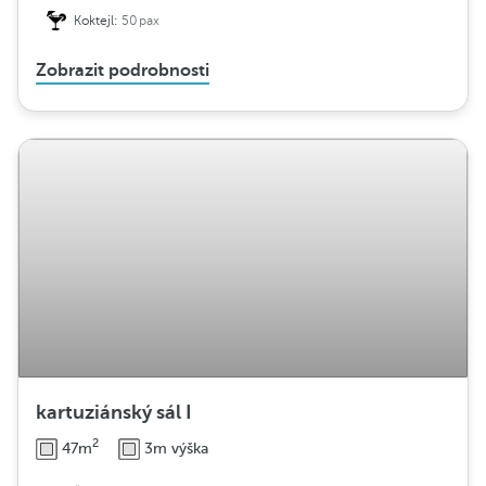
Koktejl:
50pax
Zobrazit podrobnosti
kartuziánský sál I
2
47m
3m výška