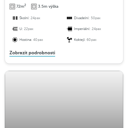
2
72m
3.5m výška
Školní:
24pax
Divadelní:
50pax
U:
22pax
Imperiální:
24pax
Hostina:
40pax
Koktejl:
60pax
Zobrazit podrobnosti