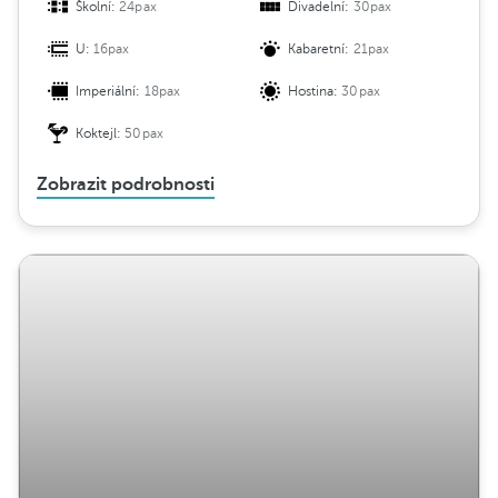
Školní:
24pax
Divadelní:
30pax
U:
16pax
Kabaretní:
21pax
Imperiální:
18pax
Hostina:
30pax
Koktejl:
50pax
Zobrazit podrobnosti