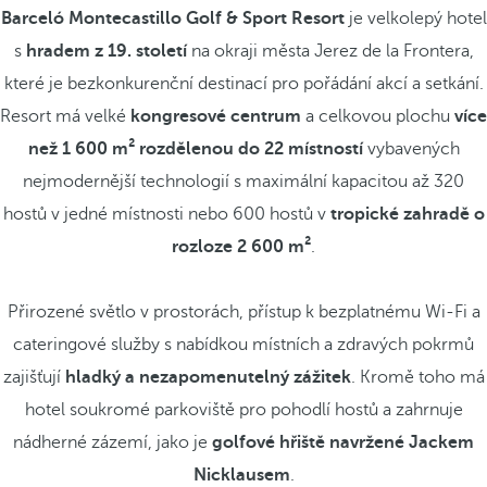
Barceló Montecastillo Golf & Sport Resort
je velkolepý hotel
s
hradem z 19. století
na okraji města Jerez de la Frontera,
které je bezkonkurenční destinací pro pořádání akcí a setkání.
Resort má velké
kongresové centrum
a celkovou plochu
více
než 1 600 m² rozdělenou do 22 místností
vybavených
nejmodernější technologií s maximální kapacitou až 320
hostů v jedné místnosti nebo 600 hostů v
tropické zahradě o
rozloze 2 600 m²
.
Přirozené světlo v prostorách, přístup k bezplatnému Wi-Fi a
cateringové služby s nabídkou místních a zdravých pokrmů
zajišťují
hladký a nezapomenutelný zážitek
. Kromě toho má
hotel soukromé parkoviště pro pohodlí hostů a zahrnuje
nádherné zázemí, jako je
golfové hřiště navržené Jackem
Nicklausem
.