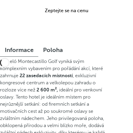
Zeptejte se na cenu
Informace
Poloha
Barceló Montecastillo Golf vyniká svým
komplexním vybavením pro pořádání akcí, které
zahrnuje
22 zasedacích místností
, exkluzivní
kongresové centrum a velkolepou zahradu o
rozloze více než
2 600 m²,
ideální pro venkovní
oslavy. Tento hotel je ideálním místem pro
nejrůznější setkání: od firemních setkání a
motivačních cest až po soukromé oslavy se
zvláštním nádechem. Jeho privilegovaná poloha,
obklopená přírodou a velmi blízko moře, dodává
zvláštní nádech exkluzivity, díky kterému je každá