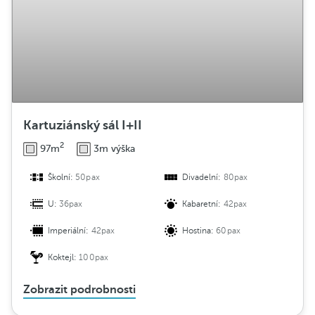
Kartuziánský sál I+II
2
97m
3m výška
Školní:
50pax
Divadelní:
80pax
U:
36pax
Kabaretní:
42pax
Imperiální:
42pax
Hostina:
60pax
Koktejl:
100pax
Zobrazit podrobnosti