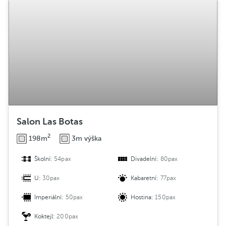
Salon Las Botas
2
198m
3m výška
Školní:
54pax
Divadelní:
80pax
U:
30pax
Kabaretní:
77pax
Imperiální:
50pax
Hostina:
150pax
Koktejl:
200pax