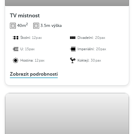
TV místnost
2
40m
3.5m výška
Školní:
12pax
Divadelní:
20pax
U:
15pax
Imperiální:
20pax
Hostina:
12pax
Koktejl:
30pax
Zobrazit podrobnosti