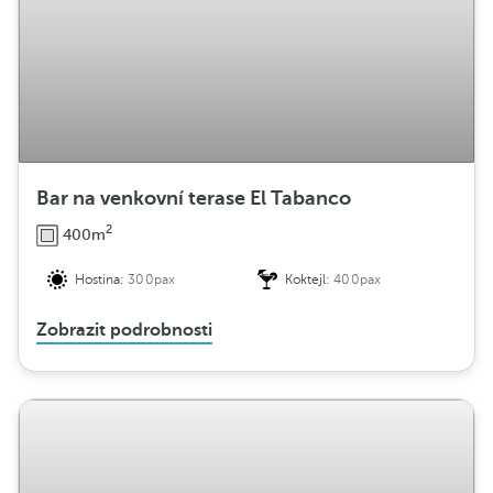
Bar na venkovní terase El Tabanco
2
400m
Hostina:
300pax
Koktejl:
400pax
Zobrazit podrobnosti