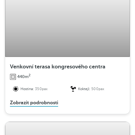
Venkovní terasa kongresového centra
2
440m
Hostina:
350pax
Koktejl:
500pax
Zobrazit podrobnosti