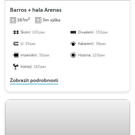
Barros + hala Arenas
2
187m
3m výška
Školní:
100pax
Divadelní:
150pax
U:
50pax
Kabaretní:
56pax
Imperiální:
50pax
Hostina:
120pax
Koktejl:
180pax
Zobrazit podrobnosti