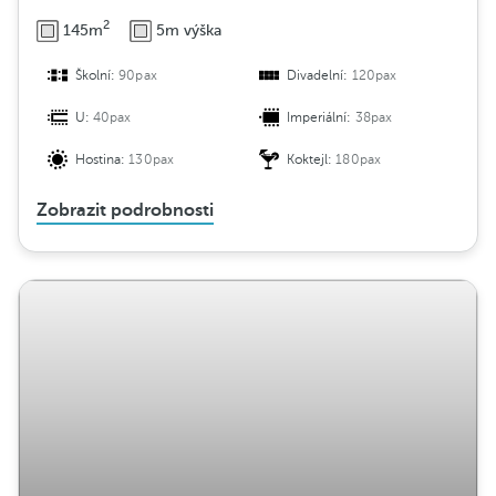
2
145m
5m výška
Školní:
90pax
Divadelní:
120pax
U:
40pax
Imperiální:
38pax
Hostina:
130pax
Koktejl:
180pax
Zobrazit podrobnosti