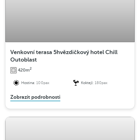
Venkovní terasa 5hvězdičkový hotel Chill
Outoblast
2
420m
Hostina:
100pax
Koktejl:
180pax
Zobrazit podrobnosti