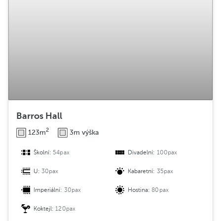
Barros Hall
2
123m
3m výška
Školní:
54pax
Divadelní:
100pax
U:
30pax
Kabaretní:
35pax
Imperiální:
30pax
Hostina:
80pax
Koktejl:
120pax