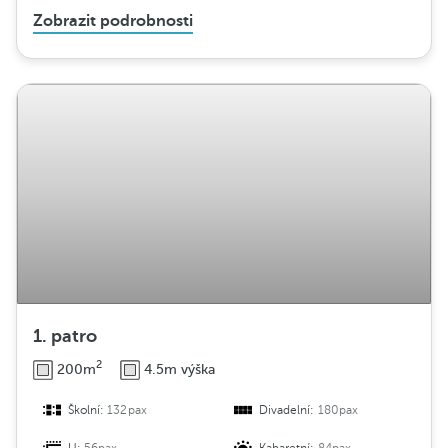
Zobrazit podrobnosti
1. patro
2
200m
4.5m výška
Školní:
132pax
Divadelní:
180pax