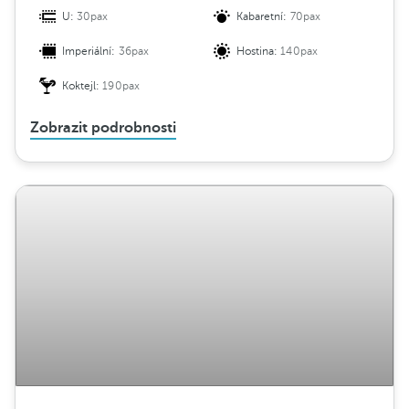
U:
30pax
Kabaretní:
70pax
Imperiální:
36pax
Hostina:
140pax
Koktejl:
190pax
Zobrazit podrobnosti