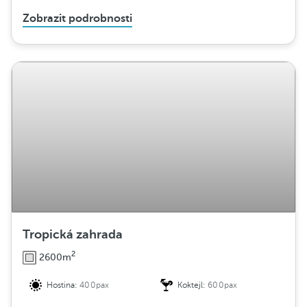
Zobrazit podrobnosti
Tropická zahrada
2
2600m
Hostina:
400pax
Koktejl:
600pax