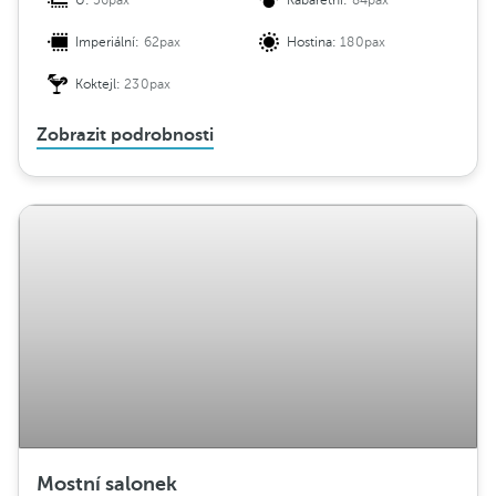
U:
56pax
Kabaretní:
84pax
Imperiální:
62pax
Hostina:
180pax
Koktejl:
230pax
Zobrazit podrobnosti
Mostní salonek