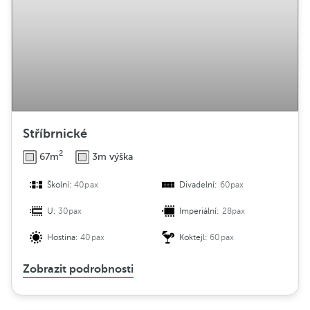
Stříbrnické
2
67m
3m výška
Školní:
40pax
Divadelní:
60pax
U:
30pax
Imperiální:
28pax
Hostina:
40pax
Koktejl:
60pax
Zobrazit podrobnosti