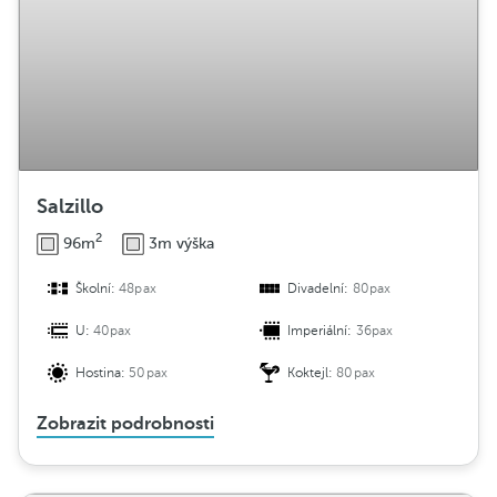
Salzillo
2
96m
3m výška
Školní:
48pax
Divadelní:
80pax
U:
40pax
Imperiální:
36pax
Hostina:
50pax
Koktejl:
80pax
Zobrazit podrobnosti