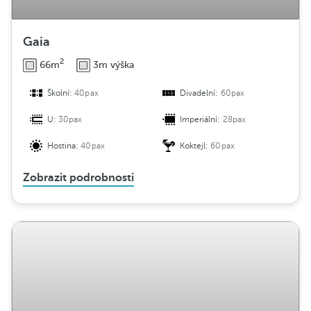
Gaia
2
66m
3m výška
Školní:
40pax
Divadelní:
60pax
U:
30pax
Imperiální:
28pax
Hostina:
40pax
Koktejl:
60pax
Zobrazit podrobnosti