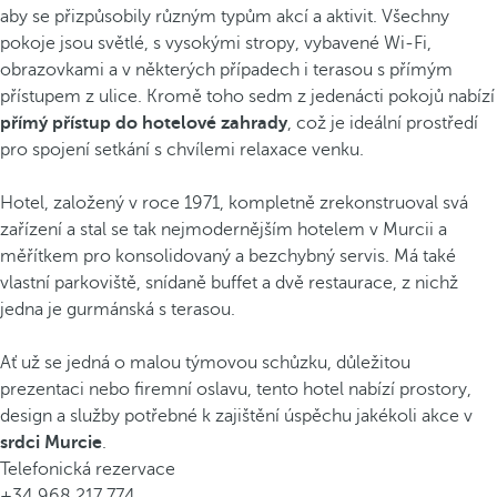
aby se přizpůsobily různým typům akcí a aktivit. Všechny
pokoje jsou světlé, s vysokými stropy, vybavené Wi-Fi,
obrazovkami a v některých případech i terasou s přímým
přístupem z ulice. Kromě toho sedm z jedenácti pokojů nabízí
přímý přístup do hotelové zahrady
, což je ideální prostředí
pro spojení setkání s chvílemi relaxace venku.
Hotel, založený v roce 1971, kompletně zrekonstruoval svá
zařízení a stal se tak nejmodernějším hotelem v Murcii a
měřítkem pro konsolidovaný a bezchybný servis. Má také
vlastní parkoviště, snídaně buffet a dvě restaurace, z nichž
jedna je gurmánská s terasou.
Ať už se jedná o malou týmovou schůzku, důležitou
prezentaci nebo firemní oslavu, tento hotel nabízí prostory,
design a služby potřebné k zajištění úspěchu jakékoli akce v
srdci Murcie
.
Telefonická rezervace
+34 968 217 774