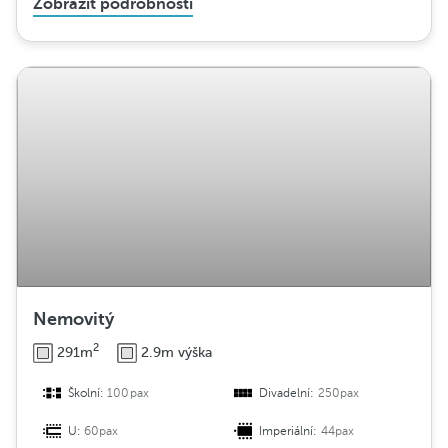
Zobrazit podrobnosti
Nemovitý
2
291m
2.9m výška
Školní:
100pax
Divadelní:
250pax
U:
60pax
Imperiální:
44pax