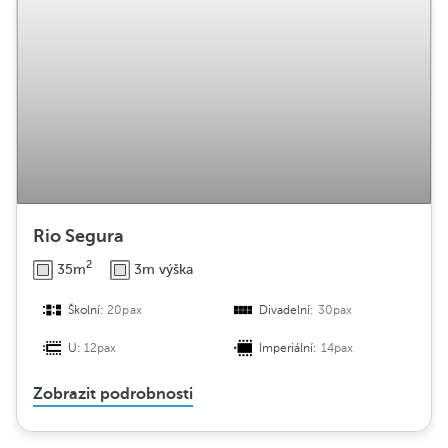
Rio Segura
2
35m
3m výška
Školní:
20pax
Divadelní:
30pax
U:
12pax
Imperiální:
14pax
Zobrazit podrobnosti