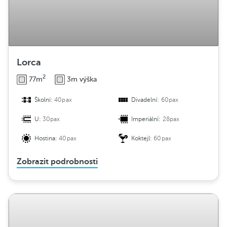
Lorca
2
77m
3m výška
Školní:
40pax
Divadelní:
60pax
U:
30pax
Imperiální:
28pax
Hostina:
40pax
Koktejl:
60pax
Zobrazit podrobnosti