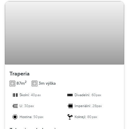
Traperia
2
87m
3m výška
Školní:
40pax
Divadelní:
60pax
U:
30pax
Imperiální:
28pax
Hostina:
50pax
Koktejl:
80pax