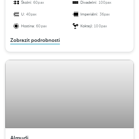
Školní:
60pax
Divadelní:
100pax
U:
40pax
Imperiální:
36pax
Hostina:
60pax
Koktejl:
100pax
Zobrazit podrobnosti
Almudi