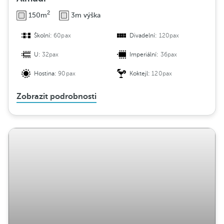
2
150m
3m výška
Školní:
60pax
Divadelní:
120pax
U:
32pax
Imperiální:
36pax
Hostina:
90pax
Koktejl:
120pax
Zobrazit podrobnosti