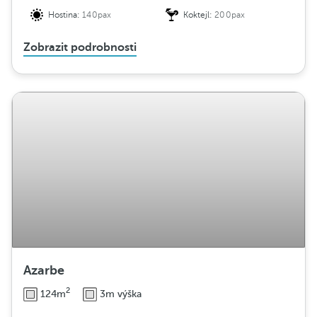
Hostina:
140pax
Koktejl:
200pax
Zobrazit podrobnosti
Azarbe
2
124m
3m výška