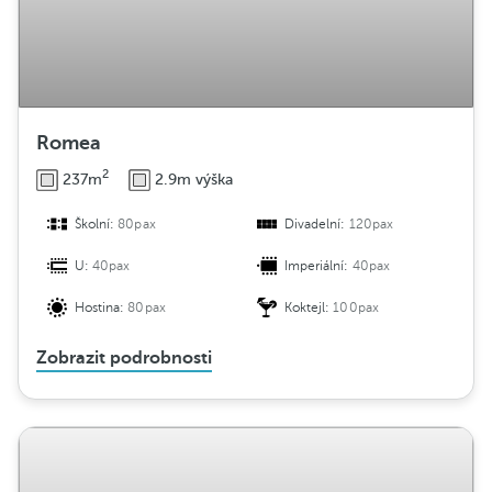
e
Romea
2
237m
2.9m výška
Školní:
80pax
Divadelní:
120pax
U:
40pax
Imperiální:
40pax
Hostina:
80pax
Koktejl:
100pax
Zobrazit podrobnosti