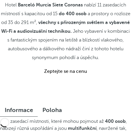
Hotel
Barceló Murcia Siete Coronas
nabízí 11 zasedacích
místností s kapacitou od 15
do 400 osob
a prostory o rozloze
od 35 do 291 m²,
všechny s přirozeným světlem a vybavené
Wi-Fi a audiovizuální technikou.
Jeho vybavení v kombinaci
s fantastickým spojením na letiště a blízkostí vlakového,
autobusového a dálkového nádraží činí z tohoto hotelu
synonymum pohodlí a úspěchu.
Zeptejte se na cenu
Informace
Poloha
Tyto zasedací místnosti, které mohou pojmout až
400 osob
,
nabízejí různá uspořádání a jsou
multifunkční
, navržené tak,