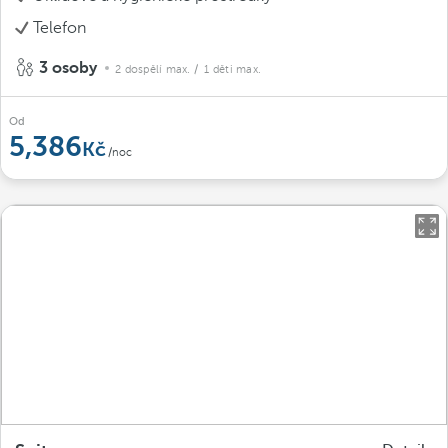
Telefon
3 osoby
2 dospělí max.
/ 1 děti max.
Od
5,386
/noc