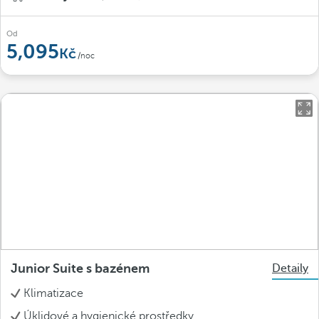
Od
5,095
/noc
Junior Suite s bazénem
Detaily
Klimatizace
Úklidové a hygienické prostředky