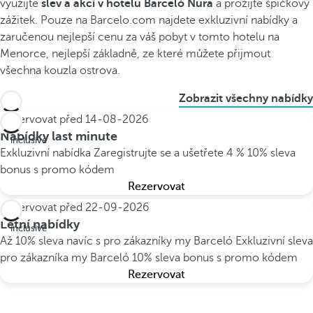
využijte
slev a akcí v hotelu Barceló Nura
a prožijte špičkový
zážitek. Pouze na Barcelo.com najdete exkluzivní nabídky a
zaručenou nejlepší cenu za váš pobyt v tomto hotelu na
Menorce, nejlepší základně, ze které můžete přijmout
všechna kouzla ostrova.
Zobrazit všechny nabídky
Rezervovat před
14-08-2026
All
Nabídky last minute
inclusive
Exkluzivní nabídka
Zaregistrujte se a ušetřete 4 %
10% sleva
bonus s promo kódem
Rezervovat
Rezervovat před
22-09-2026
All
Letní nabídky
inclusive
Až 10% sleva navíc s pro zákazníky my Barceló
Exkluzivní sleva
pro zákazníka my Barceló
10% sleva bonus s promo kódem
Rezervovat