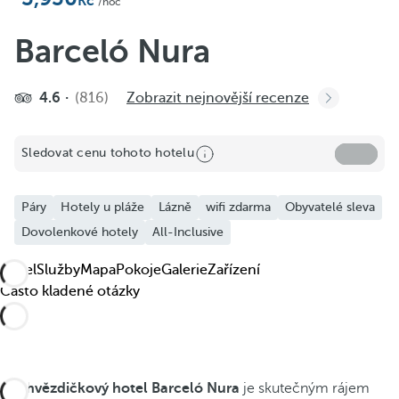
Přidat k oblíbeným
/noc
Zobrazit další fotografie a videa
Barceló Nura
4.6
(816)
Zobrazit nejnovější recenze
Sledovat cenu tohoto hotelu
Páry
Hotely u pláže
Lázně
wifi zdarma
Obyvatelé sleva
Dovolenkové hotely
All-Inclusive
Hotel
Služby
Mapa
Pokoje
Galerie
Zařízení
Často kladené otázky
Pětihvězdičkový hotel Barceló Nura
je skutečným rájem