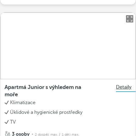
Apartmá Junior s výhledem na
Detaily
moře
Klimatizace
Úklidové a hygienické prostředky
TV
3 osoby
2 dospělí max.
/ 1 děti max.