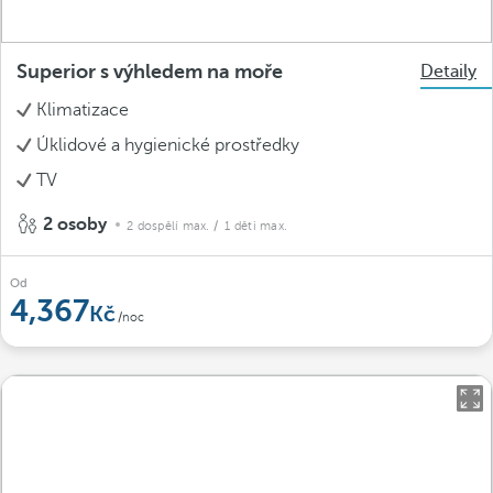
Superior s výhledem na moře
Detaily
Klimatizace
Úklidové a hygienické prostředky
TV
2 osoby
2 dospělí max.
/ 1 děti max.
Od
4,367
/noc