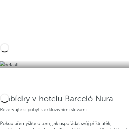
Navrhněte si výlet na míru s těmito zážitky na
Menorce a objevte nejlepší verzi ostrova
Objevte je zde
Nabídky v hotelu Barceló Nura
Rezervujte si pobyt s exkluzivními slevami.
Pokud přemýšlíte o tom, jak uspořádat svůj příští útěk,