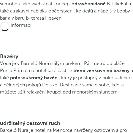
si mohou také vychutnat koncept
zdravé snídaně
B-LikeEat a
také atraktivní nabídku občerstvení, koktejlů a nápojů v Lobby
bar a v baru B-terasa Heaven.
Více informací
Bazény
Voda je v Barceló Nura stálým prvkem. Pár metrů od pláže
Punta Prima má hotel také část se
třemi venkovními bazény
a
také
polosoukromý bazén
, který je přístupný z pokojů Junior
a některých pokojů Deluxe. Destinace sama o sobě, kde si
můžete užít relaxační koupel pod menorským sluncem.
udržitelný cestovní ruch
Barceló Nura je hotel na Menorce navržený ostrovem a pro