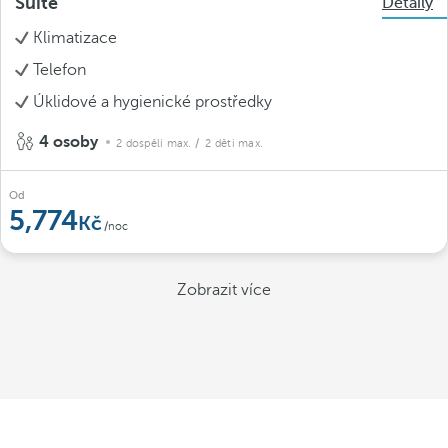
Suite
Detaily
Klimatizace
Telefon
Úklidové a hygienické prostředky
4 osoby
2 dospělí max.
/ 2 děti max.
Od
5,774
/noc
Zobrazit více