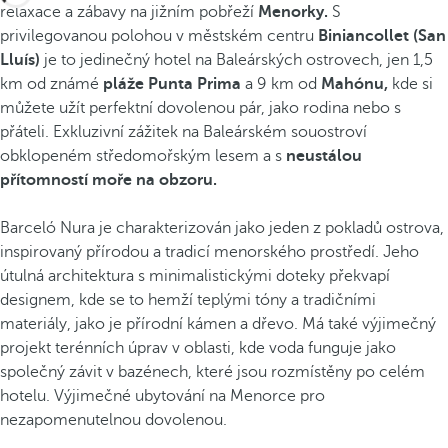
relaxace a zábavy na jižním pobřeží
Menorky.
S
privilegovanou polohou v městském centru
Biniancollet (San
Lluís)
je to jedinečný hotel na Baleárských ostrovech, jen 1,5
km od známé
pláže Punta Prima
a 9 km od
Mahónu,
kde si
můžete užít perfektní dovolenou pár, jako rodina nebo s
přáteli. Exkluzivní zážitek na Baleárském souostroví
obklopeném středomořským lesem a s
neustálou
přítomností moře na obzoru.
Barceló Nura je charakterizován jako jeden z pokladů ostrova,
inspirovaný přírodou a tradicí menorského prostředí. Jeho
útulná architektura s minimalistickými doteky překvapí
designem, kde se to hemží teplými tóny a tradičními
materiály, jako je přírodní kámen a dřevo. Má také výjimečný
projekt terénních úprav v oblasti, kde voda funguje jako
společný závit v bazénech, které jsou rozmístěny po celém
hotelu. Výjimečné ubytování na Menorce pro
nezapomenutelnou dovolenou.