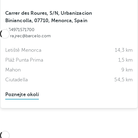
Carrer des Roures, S/N, Urbanizacion
Biniancolla, 07710, Menorca, Spain
+34971571700
nura.jrec@barcelo.com
Letiště Menorca
14,3 km
Pláž Punta Prima
1,5 km
Mahon
9 km
Ciutadella
54,5 km
Poznejte okolí