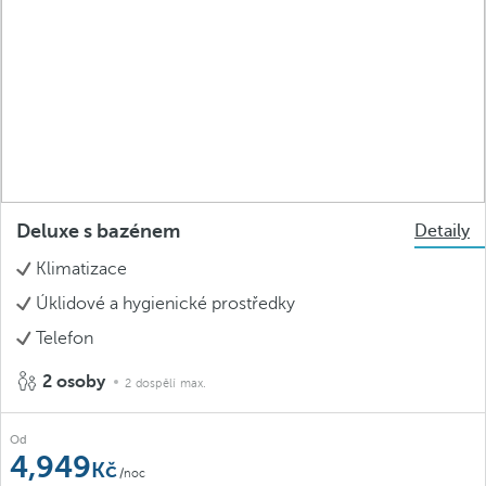
Deluxe s bazénem
Detaily
Klimatizace
Úklidové a hygienické prostředky
Telefon
2 osoby
2 dospělí max.
Od
4,949
/noc