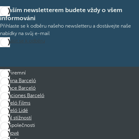
S naším newsletterem budete vždy o všem
informováni
Přihlaste se k odběru našeho newsletteru a dostávejte naše
nabídky na svůj e-mail
Přihlásit se k odběru
Firemní
Skupina Barceló
Nadace Barceló
Vacaciones Barceló
Barceló Films
Barceló Lidé
Kanál stížností
Společnosti
Členové