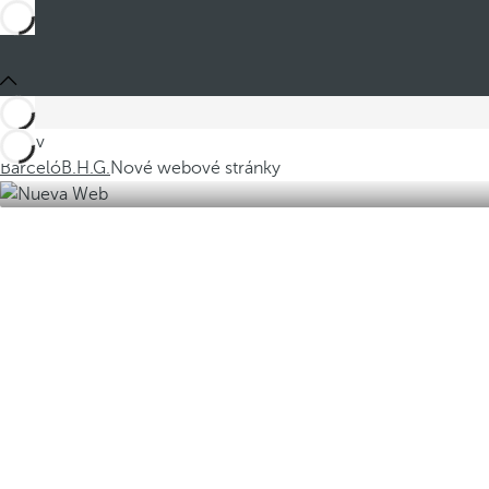
Jste v
Barceló
B.H.G.
Nové webové stránky