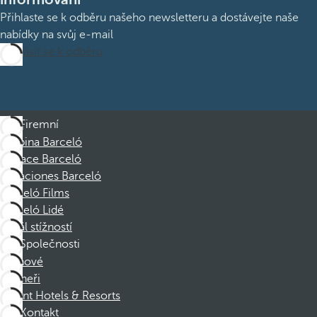
Přihlaste se k odběru našeho newsletteru a dostávejte naše
nabídky na svůj e-mail
Přihlásit se k odběru
Firemní
Skupina Barceló
Nadace Barceló
Vacaciones Barceló
Barceló Films
Barceló Lidé
Kanál stížností
Společnosti
Členové
Partneři
Dorint Hotels & Resorts
Kontakt