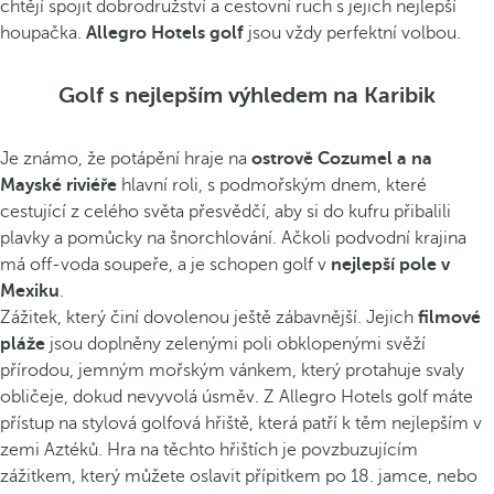
chtějí spojit dobrodružství a cestovní ruch s jejich nejlepší
houpačka.
Allegro Hotels golf
jsou vždy perfektní volbou.
Golf s nejlepším výhledem na Karibik
Je známo, že potápění hraje na
ostrově Cozumel a na
Mayské riviéře
hlavní roli, s podmořským dnem, které
cestující z celého světa přesvědčí, aby si do kufru přibalili
plavky a pomůcky na šnorchlování. Ačkoli podvodní krajina
má off-voda soupeře, a je schopen golf v
nejlepší pole v
Mexiku
.
Zážitek, který činí dovolenou ještě zábavnější. Jejich
filmové
pláže
jsou doplněny zelenými poli obklopenými svěží
přírodou, jemným mořským vánkem, který protahuje svaly
obličeje, dokud nevyvolá úsměv. Z Allegro Hotels golf máte
přístup na stylová golfová hřiště, která patří k těm nejlepším v
zemi Aztéků. Hra na těchto hřištích je povzbuzujícím
zážitkem, který můžete oslavit přípitkem po 18. jamce, nebo