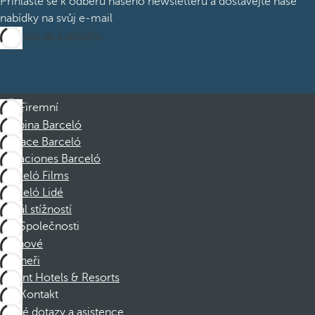
Přihlaste se k odběru našeho newsletteru a dostávejte naše
nabídky na svůj e-mail
Přihlásit se k odběru
Firemní
Skupina Barceló
Nadace Barceló
Vacaciones Barceló
Barceló Films
Barceló Lidé
Kanál stížností
Společnosti
Členové
Partneři
Dorint Hotels & Resorts
Kontakt
Časté dotazy a asistence