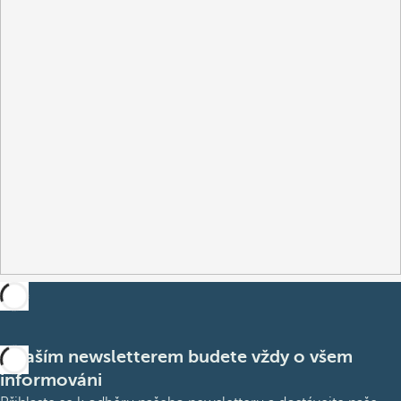
S naším newsletterem budete vždy o všem
informováni