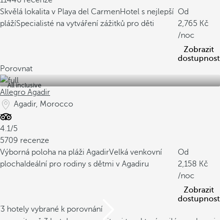
11446 recenze
Skvělá lokalita v Playa del Carmen
Hotel s nejlepší
Od
pláží
Specialisté na vytváření zážitků pro děti
2,765
/noc
Zobrazit
dostupnost
Porovnat
All inclusive
Allegro Agadir
Agadir, Morocco
4.1/5
5709 recenze
Výborná poloha na pláži Agadir
Velká venkovní
Od
plocha
Ideální pro rodiny s dětmi v Agadiru
2,158
/noc
Zobrazit
dostupnost
/3 hotely vybrané k porovnání