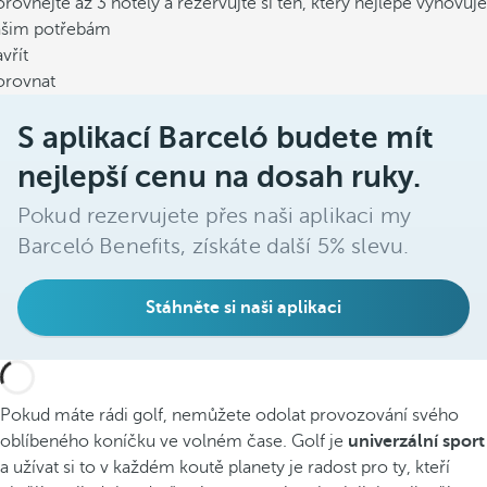
rovnejte až 3 hotely a rezervujte si ten, který nejlépe vyhovuje
ašim potřebám
vřít
orovnat
S aplikací Barceló budete mít
nejlepší cenu na dosah ruky.
Pokud rezervujete přes naši aplikaci my
Barceló Benefits, získáte další 5% slevu.
Stáhněte si naši aplikaci
Pokud máte rádi golf, nemůžete odolat provozování svého
oblíbeného koníčku ve volném čase. Golf je
univerzální sport
a užívat si to v každém koutě planety je radost pro ty, kteří