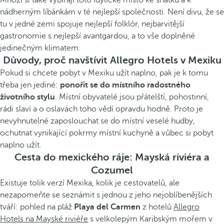
Mnozí si také vybírají toto idylické místo ke sňatku a k
nádherným líbánkám v té nejlepší společnosti. Není divu, že se
tu v jedné zemi spojuje nejlepší folklór, nejbarvitější
gastronomie s nejlepší avantgardou, a to vše doplněné
jedinečným klimatem.
Důvody, proč navštívit Allegro Hotels v Mexiku
Pokud si chcete pobyt v Mexiku užít naplno, pak je k tomu
třeba jen jediné:
ponořit se do místního radostného
životního stylu
. Místní obyvatelé jsou přátelští, pohostinní,
rádi slaví a o oslavách toho vědí opravdu hodně. Proto je
nevyhnutelné zaposlouchat se do místní veselé hudby,
ochutnat vynikající pokrmy místní kuchyně a vůbec si pobyt
naplno užít.
Cesta do mexického ráje: Mayská riviéra a
Cozumel
Existuje tolik verzí Mexika, kolik je cestovatelů, ale
nezapomeňte se seznámit s jednou z jeho nejoblíbenějších
tváří: pohled na pláž
Playa del Carmen
z hotelů
Allegro
Hotels na Mayské riviéře
s velkolepým Karibským mořem v