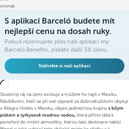
orovnat
S aplikací Barceló budete mít
nejlepší cenu na dosah ruky.
Pokud rezervujete přes naši aplikaci my
Barceló Benefits, získáte další 5% slevu.
Stáhněte si naši aplikaci
Skutečný ráj na zemi existuje a můžete ho najít v Mexiku.
Návštěvníci, kteří se při své výpravě za dobrodružstvím ubytují
v Allegro Hotels v Mexiku, objeví jedinečnou krajinu
s bílým
pískem a tyrkysově modrou vodou,
která přímo láká k
ponoření do místní atmosféry, kterou tato destinace nabízí.