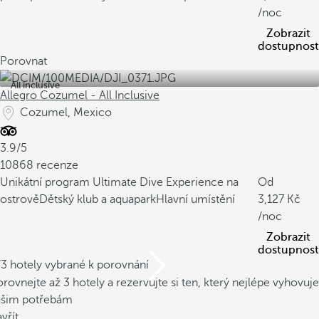
/noc
Zobrazit
dostupnost
Porovnat
All inclusive
Allegro Cozumel - All Inclusive
Cozumel, Mexico
3.9/5
10868 recenze
Unikátní program Ultimate Dive Experience na
Od
ostrově
Dětský klub a aquapark
Hlavní umístění
3,127
/noc
Zobrazit
dostupnost
/3 hotely vybrané k porovnání
rovnejte až 3 hotely a rezervujte si ten, který nejlépe vyhovuje
ašim potřebám
vřít