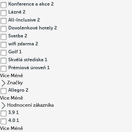
Konference a akce
2
Lázně
2
All-Inclusive
2
Dovolenkové hotely
2
Svatba
2
wifi zdarma
2
Golf
1
Skvělá střediska
1
Prémiová úroveň
1
Více
Méně
Značky
Allegro
2
Více
Méně
Hodnocení zákazníka
3.9
1
4.0
1
Více
Méně