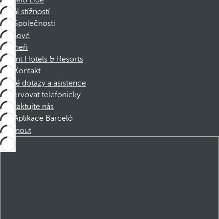
Barceló Lidé
Kanál stížností
Společnosti
Členové
Partneři
Dorint Hotels & Resorts
Kontakt
Časté dotazy a asistence
Rezervovat telefonicky
Kontaktujte nás
Aplikace Barceló
Stáhnout