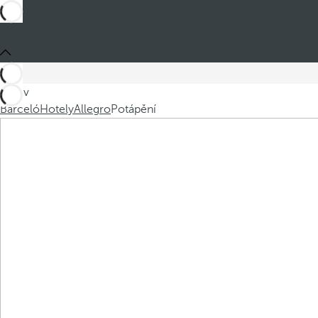
Jste v
Barceló
Hotely
Allegro
Potápění