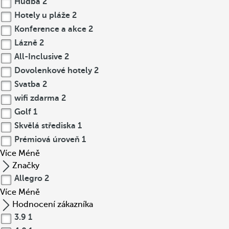
Hudba
2
Hotely u pláže
2
Konference a akce
2
Lázně
2
All-Inclusive
2
Dovolenkové hotely
2
Svatba
2
wifi zdarma
2
Golf
1
Skvělá střediska
1
Prémiová úroveň
1
Více
Méně
Značky
Allegro
2
Více
Méně
Hodnocení zákazníka
3.9
1