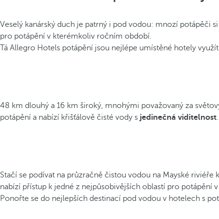
Veselý kanárský duch je patrný i pod vodou: mnozí potápěči si
pro potápění v kterémkoliv ročním období.
Tá Allegro Hotels potápění jsou nejlépe umístěné hotely využít 
48 km dlouhý a 16 km široký, mnohými považovaný za světový r
potápění a nabízí křišťálově čisté vody s
jedinečná viditelnost
.
Stačí se podívat na průzračně čistou vodou na Mayské riviéře 
nabízí přístup k jedné z nejpůsobivějších oblastí pro potápění v
Ponořte se do nejlepších destinací pod vodou v hotelech s po