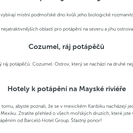
 vybírají místní podmořské dno kvůli jeho biologické rozmanit
nejatraktivnějších oblastí pro potápění na severu a jihu ostrova
Cozumel, ráj potápěčů
áj potápěčů: Cozumel. Ostrov, který se nachází na druhé nejvě
Hotely k potápění na Mayské riviéře
k tomu, abyste poznali, že se v mexickém Karibiku nacházejí j
 Mexiku. Ztratíte přehled o všech mořských druzích, které jste v
tápěním od Barceló Hotel Group. Šťastný ponor!