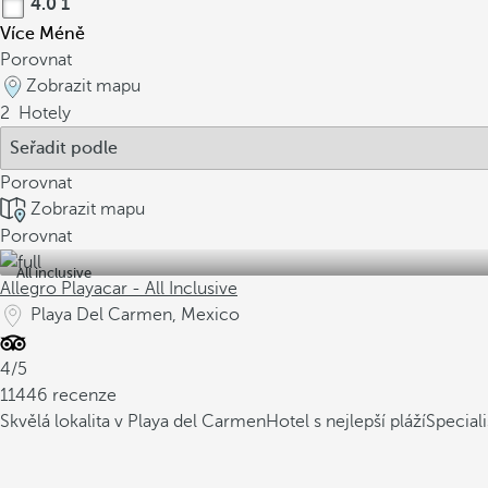
4.0
1
Více
Méně
Porovnat
Zobrazit mapu
2
Hotely
Porovnat
Zobrazit mapu
Porovnat
All inclusive
Allegro Playacar - All Inclusive
Playa Del Carmen, Mexico
4/5
11446 recenze
Skvělá lokalita v Playa del Carmen
Hotel s nejlepší pláží
Speciali