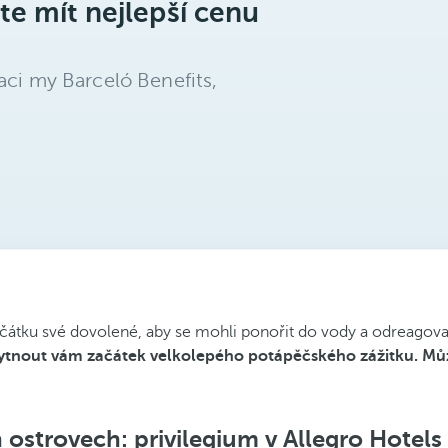
te mít nejlepší cenu
aci my Barceló Benefits,
ačátku své dovolené, aby se mohli ponořit do vody a odreagovat
kytnout vám začátek velkolepého potápěčského zážitku. Může
ostrovech: privilegium v Allegro Hotels