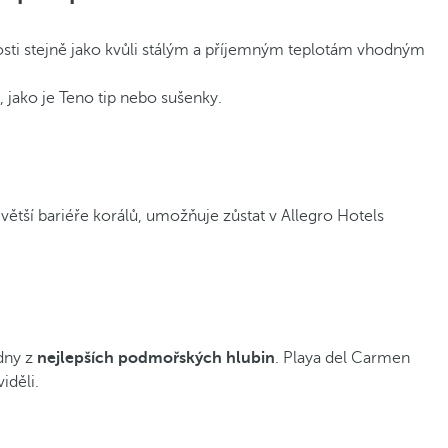
osti stejně jako kvůli stálým a příjemným teplotám vhodným
, jako je Teno tip nebo sušenky.
tší bariéře korálů, umožňuje zůstat v Allegro Hotels
edny z
nejlepších podmořských hlubin
. Playa del Carmen
iděli.