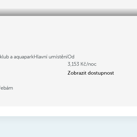
klub a aquapark
Hlavní umístění
Od
3,153
/noc
Zobrazit dostupnost
třebám