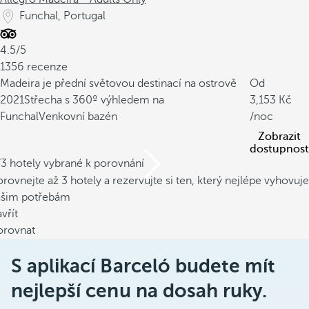
Funchal, Portugal
4.5/5
1356 recenze
Madeira je přední světovou destinací na ostrově
Od
2021
Střecha s 360º výhledem na
3,153
Funchal
Venkovní bazén
/noc
Zobrazit
dostupnost
/3 hotely vybrané k porovnání
rovnejte až 3 hotely a rezervujte si ten, který nejlépe vyhovuje
ašim potřebám
vřít
orovnat
S aplikací Barceló budete mít
nejlepší cenu na dosah ruky.