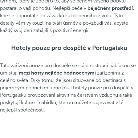
týmem, který je zde pro to, aby se během vašeho pobytu
postaral o vaši pohodu. Nejlepší péče v
báječném prostředí,
kde se odpoutáte od závazků každodenního života. Tyto
detaily vám vykouzlí na tváři úsměv a povzbudí vás, abyste
každý svůj den zahájili s pozitivní energií.
Hotely pouze pro dospělé v Portugalsku
Tato zařízení pouze pro dospělé se stále rostoucí nabídkou se
umisťují
mezi hosty nejlépe hodnocenými
zařízeními z
celého světa. Díky tomu, že jsou situované do destinací s
příjemným podnebím, umožňují hotely pouze pro dospělé v
Portugalsku provozování aktivit na čerstvém vzduchu a také
poskytují kulturní nabídku, kterou můžete objevovat v té
nejlepší společnosti.