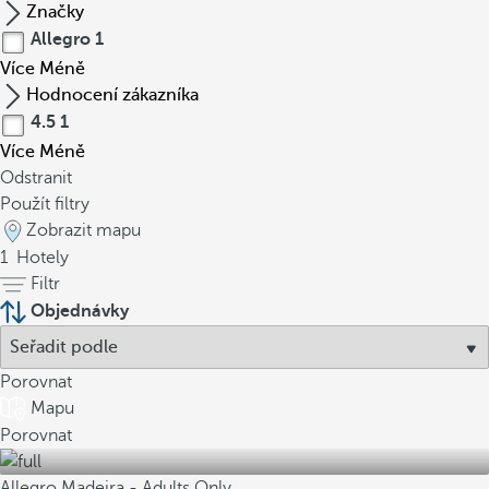
Značky
Allegro
1
Více
Méně
Hodnocení zákazníka
4.5
1
Více
Méně
Odstranit
Použít filtry
Zobrazit mapu
1
Hotely
Filtr
Objednávky
Porovnat
Mapu
Porovnat
Allegro Madeira - Adults Only