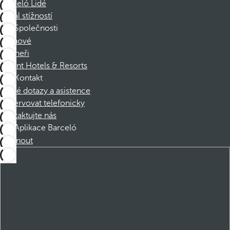
Barceló Lidé
Kanál stížností
Společnosti
Členové
Partneři
Dorint Hotels & Resorts
Kontakt
Časté dotazy a asistence
Rezervovat telefonicky
Kontaktujte nás
Aplikace Barceló
Stáhnout