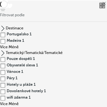
Zpět
Filtrovat podle
Destinace
Portugalsko
1
Madeira
1
Více
Méně
Tematický/Tematická/Tematické
Pouze dospělí
1
Obyvatelé sleva
1
Vánoce
1
Páry
1
Hotely u pláže
1
Dovolenkové hotely
1
wifi zdarma
1
Více
Méně