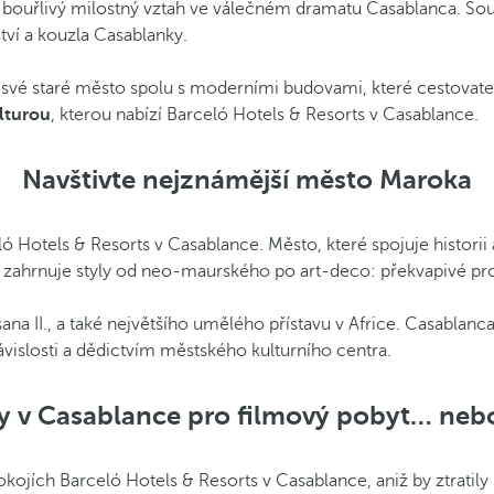
ůj bouřlivý milostný vztah ve válečném dramatu Casablanca. So
ství a kouzla Casablanky.
vé staré město spolu s moderními budovami, které cestovatele
ulturou
, kterou nabízí Barceló Hotels & Resorts v Casablance.
Navštivte nejznámější město Maroka
eló Hotels & Resorts v Casablance. Město, které spojuje histor
zahrnuje styly od neo-maurského po art-deco: překvapivé pro
sana II., a také největšího umělého přístavu v Africe. Casablanc
islosti a dědictvím městského kulturního centra.
y v Casablance pro filmový pobyt… nebo
kojích Barceló Hotels & Resorts v Casablance, aniž by ztratily