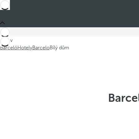
Jste v
Barceló
Hotely
Barcelo
Bílý dům
Barce