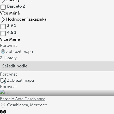
Značky
Barceló
2
Více
Méně
Hodnocení zákazníka
3.9
1
4.6
1
Více
Méně
Porovnat
Zobrazit mapu
2
Hotely
Porovnat
Zobrazit mapu
Porovnat
Barceló Anfa Casablanca
Casablanca, Morocco