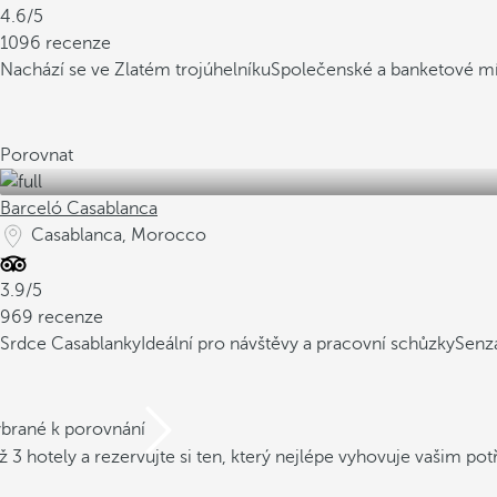
4.6/5
1096 recenze
Nachází se ve Zlatém trojúhelníku
Společenské a banketové mí
Porovnat
Barceló Casablanca
Casablanca, Morocco
3.9/5
969 recenze
Srdce Casablanky
Ideální pro návštěvy a pracovní schůzky
Senz
ybrané k porovnání
ž 3 hotely a rezervujte si ten, který nejlépe vyhovuje vašim po