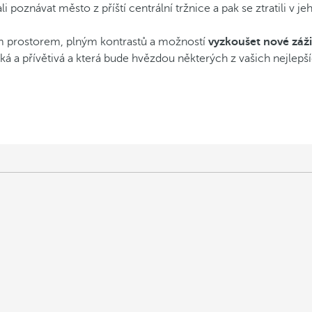
poznávat město z příští centrální tržnice a pak se ztratili v je
ým prostorem, plným kontrastů a možností
vyzkoušet nové záži
ická a přívětivá a která bude hvězdou některých z vašich nejlep