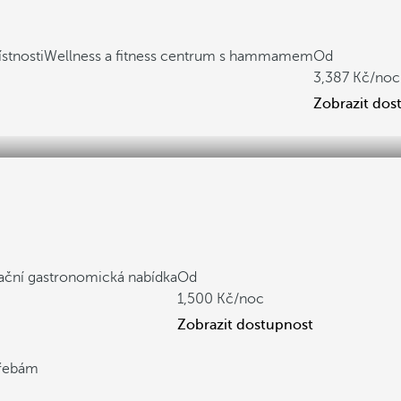
stnosti
Wellness a fitness centrum s hammamem
Od
3,387
/noc
Zobrazit dos
ační gastronomická nabídka
Od
1,500
/noc
Zobrazit dostupnost
třebám