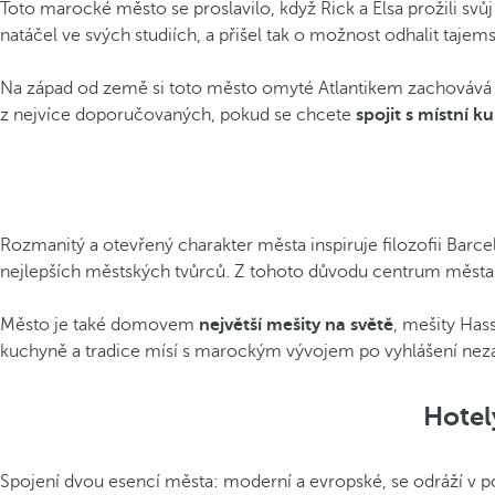
Toto marocké město se proslavilo, když Rick a Elsa prožili sv
natáčel ve svých studiích, a přišel tak o možnost odhalit tajem
Na západ od země si toto město omyté Atlantikem zachovává s
z nejvíce doporučovaných, pokud se chcete
spojit s místní k
Rozmanitý a otevřený charakter města inspiruje filozofii Barc
nejlepších městských tvůrců. Z tohoto důvodu centrum města 
Město je také domovem
největší mešity na světě
, mešity Has
kuchyně a tradice mísí s marockým vývojem po vyhlášení nezáv
Hotel
Spojení dvou esencí města: moderní a evropské, se odráží v po