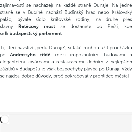
zajímavostí se nacházejí na každé straně Dunaje. Na jedné
straně se v Budíně nachází Budínský hrad nebo Královský
palác, bývalé sídlo královské rodiny; na druhé přes
slavný
Řetězový most
se dostanete do Pešti, kde
sídlí
budapešťský parlament
.
Ti, kteří navštíví „perlu Dunaje“, si také mohou užít procházku
po
Andrassyho třídě
mezi impozantními budovami 
elegantními kavárnami a restauracemi. Jedním z nejlepších
zážitků v Budapešti je však bezpochyby plavba po Dunaji. Vždy
se najdou dobré důvody, proč pokračovat v prohlídce města!