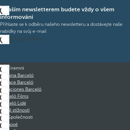
S naším newsletterem budete vždy o všem
informováni
Přihlaste se k odběru našeho newsletteru a dostávejte naše
nabídky na svůj e-mail
Přihlásit se k odběru
Firemní
Skupina Barceló
Nadace Barceló
Vacaciones Barceló
Barceló Films
Barceló Lidé
Kanál stížností
Společnosti
Členové