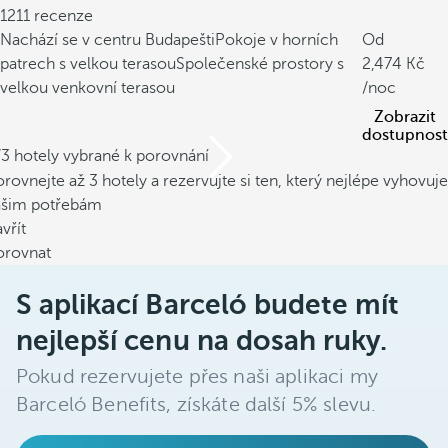
1211 recenze
Nachází se v centru Budapešti
Pokoje v horních
Od
patrech s velkou terasou
Společenské prostory s
2,474
velkou venkovní terasou
/noc
Zobrazit
dostupnost
/3 hotely vybrané k porovnání
rovnejte až 3 hotely a rezervujte si ten, který nejlépe vyhovuje
ašim potřebám
vřít
orovnat
S aplikací Barceló budete mít
nejlepší cenu na dosah ruky.
Pokud rezervujete přes naši aplikaci my
Barceló Benefits, získáte další 5% slevu.