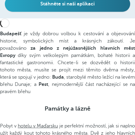
Stáhněte si naši aplikaci
Budapešť
je vždy dobrou volbou k cestování a objevování
historie, symbolických míst a krásných zákoutí. Je
považováno
za jedno z nejúžasnějších hlavních měs
Evropy
díky svým velkolepým památkám, bohaté historii a
fantastické gastronomii. Chcete-li se dozvědět o historii
tohoto města, musíte se projít mezi těmito dvěma městy,
která se spojují v jedno:
Buda
, starobylé město ležící na levém
břehu Dunaje; a
Pest
, nejmodernější část nacházející se na
pravém břehu
Památky a lázně
Pobyt v
hotelu v Maďarsku
je perfektní možností, jak si naplno
užít každý kout tohoto krásného města. Dvě z jeho hlavních