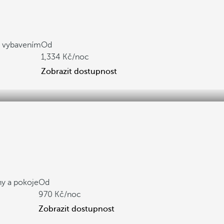
m vybavením
Od
1,334
/noc
Zobrazit dostupnost
y a pokoje
Od
970
/noc
Zobrazit dostupnost