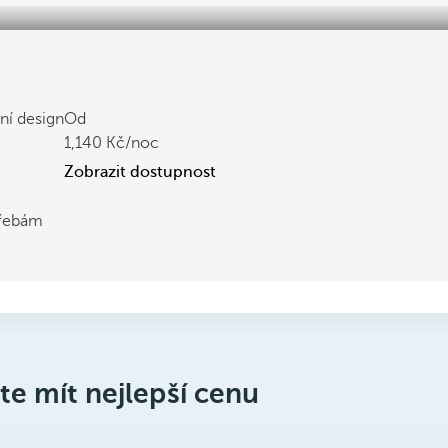
ní design
Od
1,140
/noc
Zobrazit dostupnost
třebám
te mít nejlepší cenu