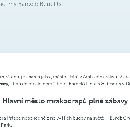
aci my Barceló Benefits,
irátech, je známá jako „město zlata“ v Arabském zálivu. V arab
isty
, která dokonale odráží hotel Barceló Hotels & Resorts v Du
Hlavní město mrakodrapů plné zábavy
ra Palace nebo jedné z nejvyšších budov na světě – Burdž Chal
 Park.