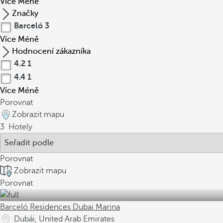
Více
Méně
Značky
Barceló
3
Více
Méně
Hodnocení zákazníka
4.2
1
4.4
1
Více
Méně
Porovnat
Zobrazit mapu
3
Hotely
Porovnat
Zobrazit mapu
Porovnat
Barceló Residences Dubai Marina
Dubái, United Arab Emirates