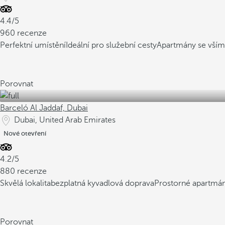
4.4/5
960 recenze
Perfektní umístění
Ideální pro služební cesty
Apartmány se vší
Porovnat
Barceló Al Jaddaf, Dubai
Dubai, United Arab Emirates
Nové otevření
4.2/5
880 recenze
Skvělá lokalita
bezplatná kyvadlová doprava
Prostorné apartmán
Porovnat