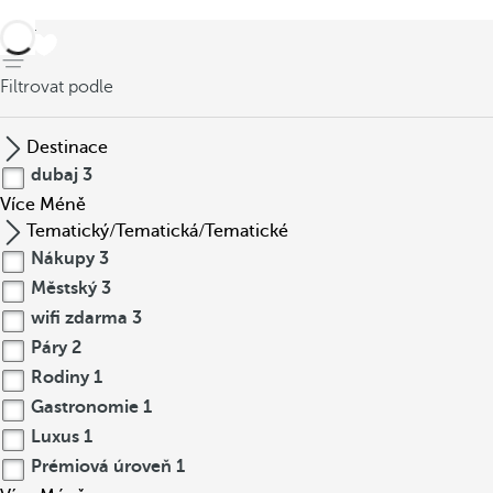
Zpět
Filtrovat podle
Destinace
dubaj
3
Více
Méně
Tematický/Tematická/Tematické
Nákupy
3
Městský
3
wifi zdarma
3
Páry
2
Rodiny
1
Gastronomie
1
Luxus
1
Prémiová úroveň
1