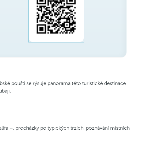
ské poušti se rýsuje panorama této turistické destinace
baji.
ífa –, procházky po typických trzích, poznávání místních