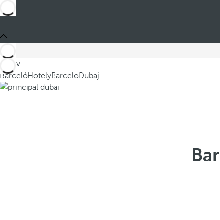
Jste v
Barceló
Hotely
Barcelo
Dubaj
Bar