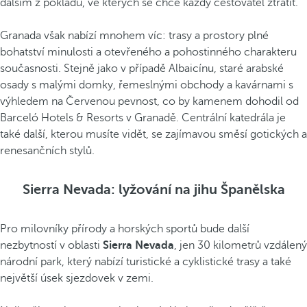
dalším z pokladů, ve kterých se chce každý cestovatel ztratit.
Granada však nabízí mnohem víc: trasy a prostory plné
bohatství minulosti a otevřeného a pohostinného charakteru
současnosti. Stejně jako v případě Albaicínu, staré arabské
osady s malými domky, řemeslnými obchody a kavárnami s
výhledem na Červenou pevnost, co by kamenem dohodil od
Barceló Hotels & Resorts v Granadě. Centrální katedrála je
také další, kterou musíte vidět, se zajímavou směsí gotických a
renesančních stylů.
Sierra Nevada: lyžování na jihu Španělska
Pro milovníky přírody a horských sportů bude další
nezbytností v oblasti
Sierra Nevada
, jen 30 kilometrů vzdálený
národní park, který nabízí turistické a cyklistické trasy a také
největší úsek sjezdovek v zemi.