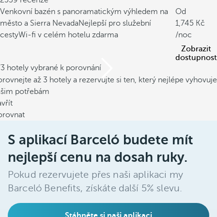
2539 recenze
Venkovní bazén s panoramatickým výhledem na
Od
město a Sierra Nevada
Nejlepší pro služební
1,745
cesty
Wi-fi v celém hotelu zdarma
/noc
Zobrazit
dostupnost
/3 hotely vybrané k porovnání
rovnejte až 3 hotely a rezervujte si ten, který nejlépe vyhovuje
ašim potřebám
vřít
orovnat
S aplikací Barceló budete mít
nejlepší cenu na dosah ruky.
Pokud rezervujete přes naši aplikaci my
Barceló Benefits, získáte další 5% slevu.
Stáhněte si naši aplikaci