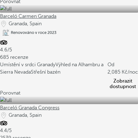
Porovnat
Barceló Carmen Granada
Granada, Spain
Renovováno v roce 2023
4.6/5
685 recenze
Umístění v srdci Granady
Výhled na Alhambru a
Od
Sierra Nevada
Střešní bazén
2,085
/no
Zobrazit
dostupnost
Porovnat
Barceló Granada Congress
Granada, Spain
4.4/5