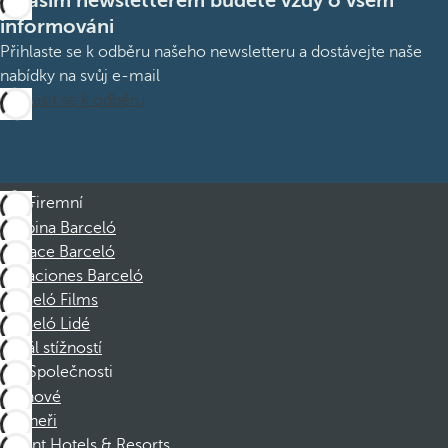
S naším newsletterem budete vždy o všem
informováni
Přihlaste se k odběru našeho newsletteru a dostávejte naše
nabídky na svůj e-mail
Přihlásit se k odběru
Firemní
Skupina Barceló
Nadace Barceló
Vacaciones Barceló
Barceló Films
Barceló Lidé
Kanál stížností
Společnosti
Členové
Partneři
Dorint Hotels & Resorts