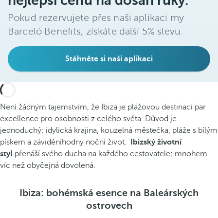
nejlepší cenu na dosah ruky.
Pokud rezervujete přes naši aplikaci my
Barceló Benefits, získáte další 5% slevu.
Stáhněte si naši aplikaci
Není žádným tajemstvím, že Ibiza je plážovou destinací par
excellence pro osobnosti z celého světa. Důvod je
jednoduchý: idylická krajina, kouzelná městečka, pláže s bílým
pískem a záviděníhodný noční život.
Ibizský životní
styl
přenáší svého ducha na každého cestovatele; mnohem
víc než obyčejná dovolená.
Ibiza: bohémská esence na Baleárských
ostrovech