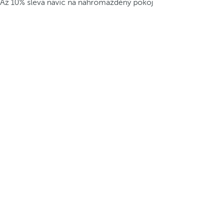
Až 10% sleva navíc na nahromažděný pokoj