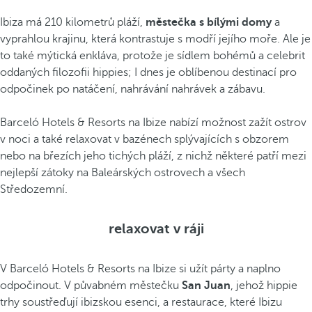
Ibiza má 210 kilometrů pláží,
městečka s bílými domy
a
vyprahlou krajinu, která kontrastuje s modří jejího moře. Ale je
to také mýtická enkláva, protože je sídlem bohémů a celebrit
oddaných filozofii hippies; I dnes je oblíbenou destinací pro
odpočinek po natáčení, nahrávání nahrávek a zábavu.
Barceló Hotels & Resorts na Ibize nabízí možnost zažít ostrov
v noci a také relaxovat v bazénech splývajících s obzorem
nebo na březích jeho tichých pláží, z nichž některé patří mezi
nejlepší zátoky na Baleárských ostrovech a všech
Středozemní.
relaxovat v ráji
V Barceló Hotels & Resorts na Ibize si užít párty a naplno
odpočinout. V půvabném městečku
San Juan
, jehož hippie
trhy soustřeďují ibizskou esenci, a restaurace, které Ibizu