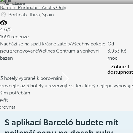
All inclusive
Barceló Portinatx - Adults Only
Portinatx, Ibiza, Spain
4.6/5
1691 recenze
Nachází se na úpatí krásné zátoky
Všechny pokoje
Od
jsou zrenovované
Wellnes Centrum a venkovní
3,953
bazén
/noc
Zobrazit
dostupnost
/3 hotely vybrané k porovnání
rovnejte až 3 hotely a rezervujte si ten, který nejlépe vyhovuje
ašim potřebám
vřít
orovnat
S aplikací Barceló budete mít