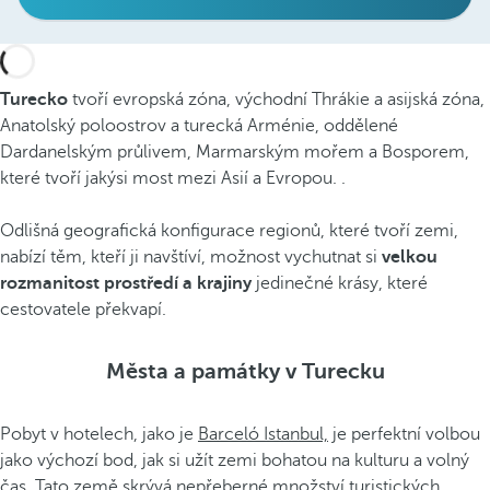
Turecko
tvoří evropská zóna, východní Thrákie a asijská zóna,
Anatolský poloostrov a turecká Arménie, oddělené
Dardanelským průlivem, Marmarským mořem a Bosporem,
které tvoří jakýsi most mezi Asií a Evropou. .
Odlišná geografická konfigurace regionů, které tvoří zemi,
nabízí těm, kteří ji navštíví, možnost vychutnat si
velkou
rozmanitost prostředí a krajiny
jedinečné krásy, které
cestovatele překvapí.
Města a památky v Turecku
Pobyt v hotelech, jako je
Barceló Istanbul,
je perfektní volbou
jako výchozí bod, jak si užít zemi bohatou na kulturu a volný
čas. Tato země skrývá nepřeberné množství turistických