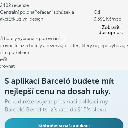
2402 recenze
Centrální poloha
Pořádání schůzek a
Od
akcí
Exkluzivní design
3,591
/noc
Zobrazit
dostupnost
/3 hotely vybrané k porovnání
rovnejte až 3 hotely a rezervujte si ten, který nejlépe vyhovuje
ašim potřebám
vřít
orovnat
S aplikací Barceló budete mít
nejlepší cenu na dosah ruky.
Pokud rezervujete přes naši aplikaci my
Barceló Benefits, získáte další 5% slevu.
Stáhněte si naši aplikaci