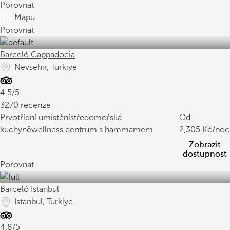
Porovnat
Mapu
Porovnat
Barceló Cappadocia
Nevsehir, Turkiye
4.5/5
3270 recenze
Prvotřídní umístění
středomořská
Od
kuchyně
wellness centrum s hammamem
2,305
/noc
Zobrazit
dostupnost
Porovnat
Barceló Istanbul
Istanbul, Turkiye
4.8/5