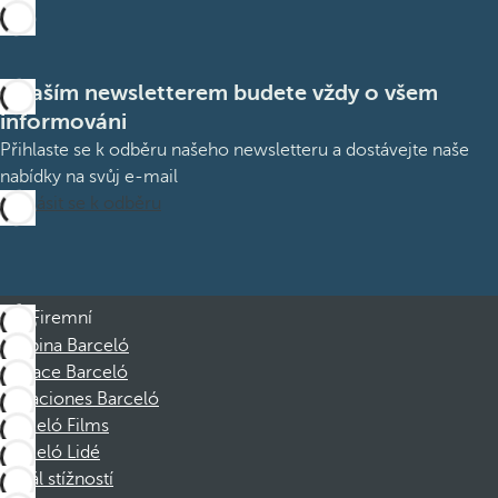
S naším newsletterem budete vždy o všem
informováni
Přihlaste se k odběru našeho newsletteru a dostávejte naše
nabídky na svůj e-mail
Přihlásit se k odběru
Firemní
Skupina Barceló
Nadace Barceló
Vacaciones Barceló
Barceló Films
Barceló Lidé
Kanál stížností