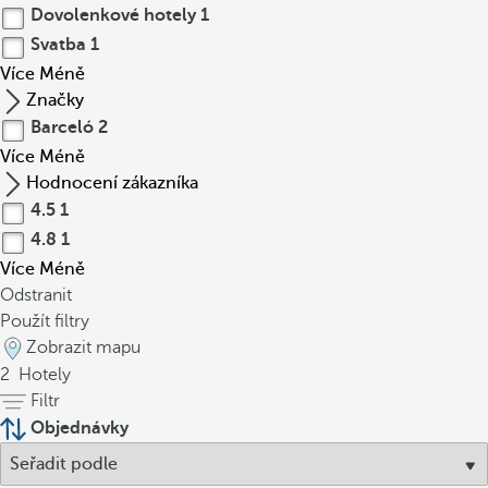
Dovolenkové hotely
1
Svatba
1
Více
Méně
Značky
Barceló
2
Více
Méně
Hodnocení zákazníka
4.5
1
4.8
1
Více
Méně
Odstranit
Použít filtry
Zobrazit mapu
2
Hotely
Filtr
Objednávky