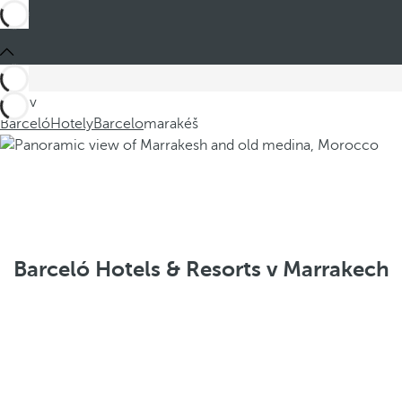
Jste v
Barceló
Hotely
Barcelo
marakéš
Barceló Hotels & Resorts v Marrakech