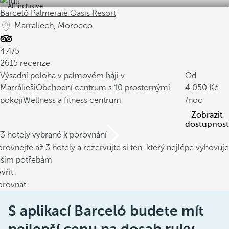
All inclusive
Barceló Palmeraie Oasis Resort
Marrakech, Morocco
4.4/5
2615 recenze
Výsadní poloha v palmovém háji v
Od
Marrákeši
Obchodní centrum s 10 prostornými
4,050
pokoji
Wellness a fitness centrum
/noc
Zobrazit
dostupnost
/3 hotely vybrané k porovnání
rovnejte až 3 hotely a rezervujte si ten, který nejlépe vyhovuje
ašim potřebám
vřít
orovnat
S aplikací Barceló budete mít