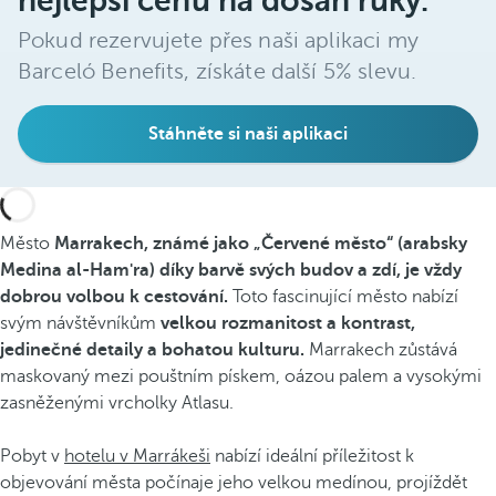
nejlepší cenu na dosah ruky.
Pokud rezervujete přes naši aplikaci my
Barceló Benefits, získáte další 5% slevu.
Stáhněte si naši aplikaci
Město
Marrakech, známé jako „Červené město“ (arabsky
Medina al-Ham'ra) díky barvě svých budov a zdí, je vždy
dobrou volbou k cestování.
Toto fascinující město nabízí
svým návštěvníkům
velkou rozmanitost a kontrast,
jedinečné detaily a bohatou kulturu.
Marrakech zůstává
maskovaný mezi pouštním pískem, oázou palem a vysokými
zasněženými vrcholky Atlasu.
Pobyt v
hotelu v Marrákeši
nabízí ideální příležitost k
objevování města počínaje jeho velkou medínou, projíždět