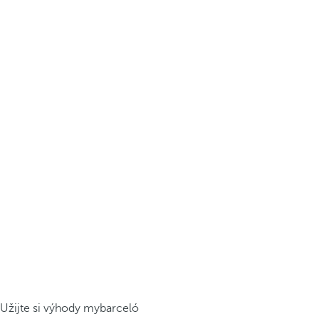
Užijte si výhody mybarceló