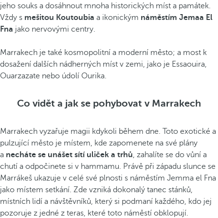
jeho souks a dosáhnout mnoha historických míst a památek.
Vždy s
mešitou Koutoubia
a ikonickým
náměstím Jemaa El
Fna
jako nervovými centry.
Marrakech je také kosmopolitní a moderní město; a most k
dosažení dalších nádherných míst v zemi, jako je Essaouira,
Ouarzazate nebo údolí Ourika.
Co vidět a jak se pohybovat v Marrakech
Marrakech vyzařuje magii kdykoli během dne. Toto exotické a
pulzující město je místem, kde zapomenete na své plány
a
necháte se unášet sítí uliček a trhů
, zahalíte se do vůní a
chutí a odpočinete si v hammamu. Právě při západu slunce se
Marrákeš ukazuje v celé své plnosti s náměstím Jemma el Fna
jako místem setkání. Zde vzniká dokonalý tanec stánků,
místních lidí a návštěvníků, který si podmaní každého, kdo jej
pozoruje z jedné z teras, které toto náměstí obklopují.