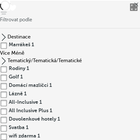
Zpět
Filtrovat podle
Destinace
Marrákeš
1
Více
Méně
Tematický/Tematická/Tematické
Rodiny
1
Golf
1
Domácí mazlíčci
1
Lázně
1
All-Inclusive
1
All Inclusive Plus
1
Dovolenkové hotely
1
Svatba
1
wifi zdarma
1