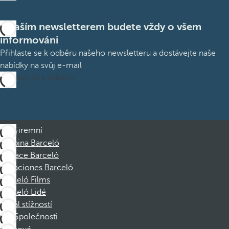
S naším newsletterem budete vždy o všem
informováni
Přihlaste se k odběru našeho newsletteru a dostávejte naše
nabídky na svůj e-mail
Přihlásit se k odběru
Firemní
Skupina Barceló
Nadace Barceló
Vacaciones Barceló
Barceló Films
Barceló Lidé
Kanál stížností
Společnosti