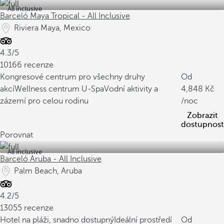
All inclusive
Barceló Maya Tropical - All Inclusive
Riviera Maya, Mexico
4.3/5
10166 recenze
Kongresové centrum pro všechny druhy
Od
akcí
Wellness centrum U-Spa
Vodní aktivity a
4,848
zázemí pro celou rodinu
/noc
Zobrazit
dostupnost
Porovnat
All inclusive
Barceló Aruba - All Inclusive
Palm Beach, Aruba
4.2/5
13055 recenze
Hotel na pláži, snadno dostupný
Ideální prostředí
Od