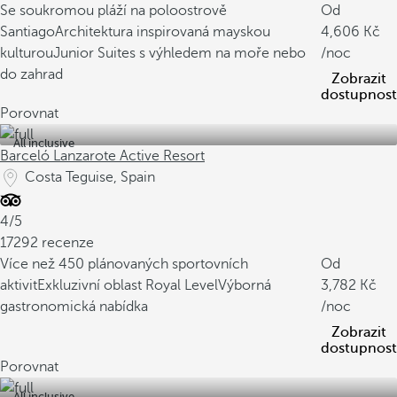
Se soukromou pláží na poloostrově
Od
Santiago
Architektura inspirovaná mayskou
4,606
kulturou
Junior Suites s výhledem na moře nebo
/noc
do zahrad
Zobrazit
dostupnost
Porovnat
All inclusive
Barceló Lanzarote Active Resort
Costa Teguise, Spain
4/5
17292 recenze
Více než 450 plánovaných sportovních
Od
aktivit
Exkluzivní oblast Royal Level
Výborná
3,782
gastronomická nabídka
/noc
Zobrazit
dostupnost
Porovnat
All inclusive