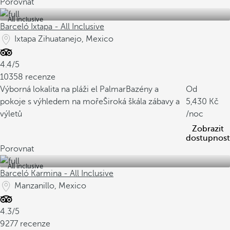
Porovnat
All inclusive
Barceló Ixtapa - All Inclusive
Ixtapa Zihuatanejo, Mexico
4.4/5
10358 recenze
Výborná lokalita na pláži el Palmar
Bazény a
Od
pokoje s výhledem na moře
Široká škála zábavy a
5,430
výletů
/noc
Zobrazit
dostupnost
Porovnat
All inclusive
Barceló Karmina - All Inclusive
Manzanillo, Mexico
4.3/5
9277 recenze