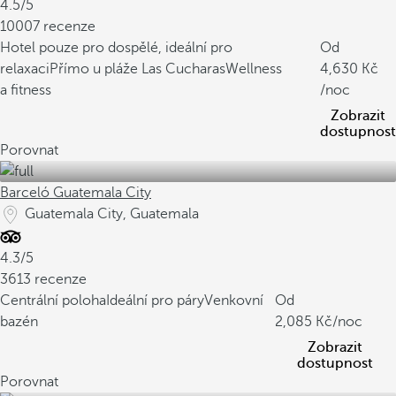
4.5/5
10007 recenze
Hotel pouze pro dospělé, ideální pro
Od
relaxaci
Přímo u pláže Las Cucharas
Wellness
4,630
a fitness
/noc
Zobrazit
dostupnost
Porovnat
Barceló Guatemala City
Guatemala City, Guatemala
4.3/5
3613 recenze
Centrální poloha
Ideální pro páry
Venkovní
Od
bazén
2,085
/noc
Zobrazit
dostupnost
Porovnat