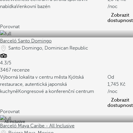
nabídka
Venkovní bazén
/noc
Zobrazit
dostupnost
Porovnat
Barceló Santo Domingo
Santo Domingo, Dominican Republic
4.3/5
3467 recenze
Výborná lokalita v centru města
Kjótská
Od
restaurace, autentická japonská
1,745
kuchyně
Kongresové a konferenční centrum
/noc
Zobrazit
dostupnost
Porovnat
All inclusive
Barceló Maya Caribe - All Inclusive