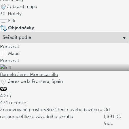
Zobrazit mapu
30
Hotely
Filtr
Objednávky
Porovnat
Mapu
Porovnat
Barceló Jerez Montecastillo
Jerez de la Frontera, Spain
4.2/5
474 recenze
Zrenovované prostory
Rozšíření nového bazénu a
Od
restaurace
Blízko závodního okruhu
1,891
/noc