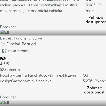
rodiny, páry a služební cesty
Vynikající místní i
3,685
mezinárodní gastronomická nabídka
/noc
Zobrazit
dostupnost
Porovnat
Barceló Funchal Oldtown
Funchal, Portugal
Nově otevřen
4.5/5
523 recenze
Poloha v centru Funchalu
Lokální a exkluzivní
Od
design
Gastronomická nabídka
5,236
/noc
Zobrazit
dostupnost
Porovnat