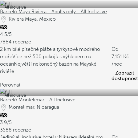
All inclusive
Barceló Maya Riviera - Adults only - All Inclusive
Riviera Maya, Mexico
4.5/5
7884 recenze
2 km bílé písečné pláže a tyrkysově modrého
Od
moře
Více než 500 pokojů s výhledem na
7,151
oceán
Největší nekonečný bazén na Mayské
/noc
riviéře
Zobrazit
dostupnost
Porovnat
All inclusive
Barceló Montelimar - All Inclusive
Montelimar, Nicaragua
3.9/5
3588 recenze
Jediný all inclusive hotel v Nikaragui
Ideální pro
Od