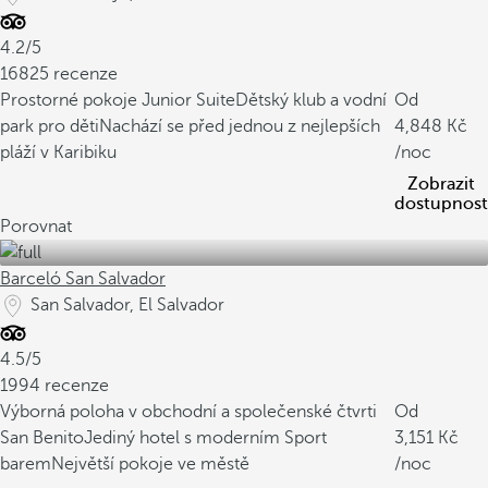
4.2/5
16825 recenze
Prostorné pokoje Junior Suite
Dětský klub a vodní
Od
park pro děti
Nachází se před jednou z nejlepších
4,848
pláží v Karibiku
/noc
Zobrazit
dostupnost
Porovnat
Barceló San Salvador
San Salvador, El Salvador
4.5/5
1994 recenze
Výborná poloha v obchodní a společenské čtvrti
Od
San Benito
Jediný hotel s moderním Sport
3,151
barem
Největší pokoje ve městě
/noc