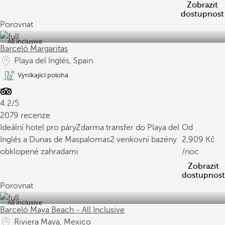
Zobrazit
dostupnost
Porovnat
All inclusive
Barceló Margaritas
Playa del Inglés, Spain
Vynikající poloha
4.2/5
2079 recenze
Ideální hotel pro páry
Zdarma transfer do Playa del
Od
Inglés a Dunas de Maspalomas
2 venkovní bazény
2,909
obklopené zahradami
/noc
Zobrazit
dostupnost
Porovnat
All inclusive
Barceló Maya Beach - All Inclusive
Riviera Maya, Mexico