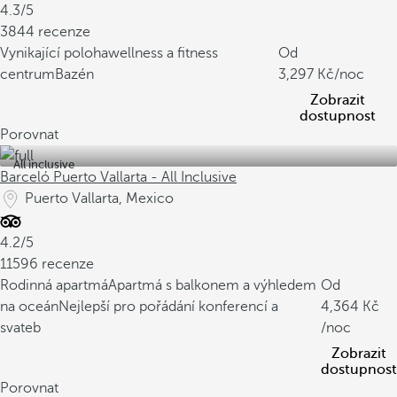
4.3/5
3844 recenze
Vynikající poloha
wellness a fitness
Od
centrum
Bazén
3,297
/noc
Zobrazit
dostupnost
Porovnat
All inclusive
Barceló Puerto Vallarta - All Inclusive
Puerto Vallarta, Mexico
4.2/5
11596 recenze
Rodinná apartmá
Apartmá s balkonem a výhledem
Od
na oceán
Nejlepší pro pořádání konferencí a
4,364
svateb
/noc
Zobrazit
dostupnost
Porovnat