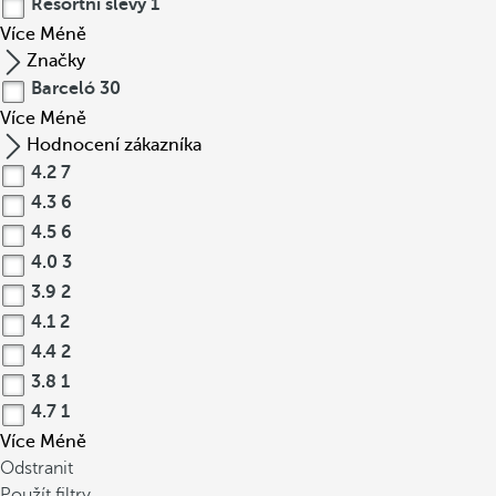
Resortní slevy
1
Více
Méně
Značky
Barceló
30
Více
Méně
Hodnocení zákazníka
4.2
7
4.3
6
4.5
6
4.0
3
3.9
2
4.1
2
4.4
2
3.8
1
4.7
1
Více
Méně
Odstranit
Použít filtry