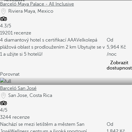
Barceló Maya Palace - All Inclusive
Riviera Maya, Mexico
4.3/5
19201 recenze
4 diamantový hotel s certifikací AAA
Velkolepá
Od
plážová oblast s prodloužením 2 km
Ubytujte se v
5,964
1 a užijte si 5 hotelů!
/noc
Zobrazit
dostupnost
Porovnat
Barceló San José
San Jose, Costa Rica
4/5
3244 recenze
Nachází se mezi letištěm a městem San
Od
José
Wellness centrum a široká sportovní
1,842