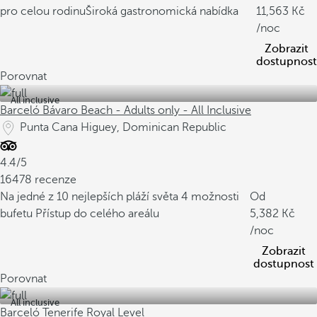
pro celou rodinu
Široká gastronomická nabídka
11,563
/noc
Zobrazit
dostupnost
Porovnat
All inclusive
Barceló Bávaro Beach - Adults only - All Inclusive
Punta Cana Higuey, Dominican Republic
4.4/5
16478 recenze
Na jedné z 10 nejlepších pláží světa
4 možnosti
Od
bufetu
Přístup do celého areálu
5,382
/noc
Zobrazit
dostupnost
Porovnat
All inclusive
Barceló Tenerife Royal Level