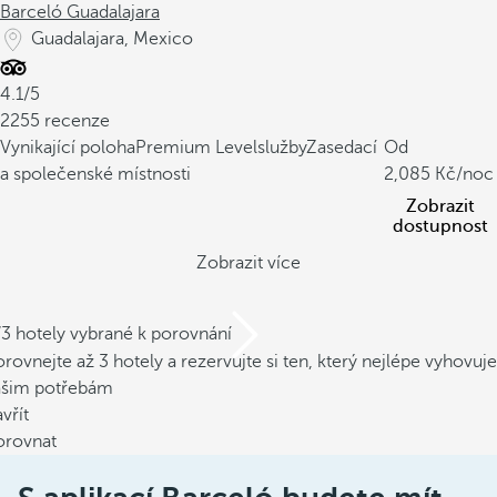
Barceló Guadalajara
Guadalajara, Mexico
4.1/5
2255 recenze
Vynikající poloha
Premium Levelslužby
Zasedací
Od
a společenské místnosti
2,085
/noc
Zobrazit
dostupnost
Zobrazit více
/3 hotely vybrané k porovnání
rovnejte až 3 hotely a rezervujte si ten, který nejlépe vyhovuje
ašim potřebám
vřít
orovnat