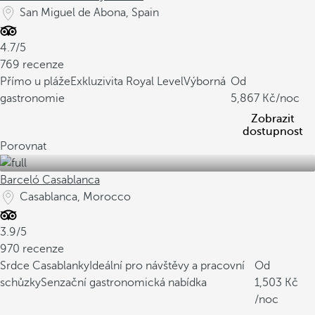
San Miguel de Abona, Spain
4.7/5
769 recenze
Přímo u pláže
Exkluzivita Royal Level
Výborná
Od
gastronomie
5,867
/noc
Zobrazit
dostupnost
Porovnat
Barceló Casablanca
Casablanca, Morocco
3.9/5
970 recenze
Srdce Casablanky
Ideální pro návštěvy a pracovní
Od
schůzky
Senzační gastronomická nabídka
1,503
/noc