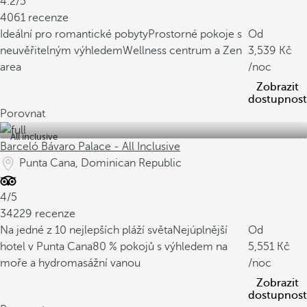
4.2/5
4061 recenze
Ideální pro romantické pobyty
Prostorné pokoje s
Od
neuvěřitelným výhledem
Wellness centrum a Zen
3,539
area
/noc
Zobrazit
dostupnost
Porovnat
All inclusive
Barceló Bávaro Palace - All Inclusive
Punta Cana, Dominican Republic
4/5
34229 recenze
Na jedné z 10 nejlepších pláží světa
Nejúplnější
Od
hotel v Punta Cana
80 % pokojů s výhledem na
5,551
moře a hydromasážní vanou
/noc
Zobrazit
dostupnost