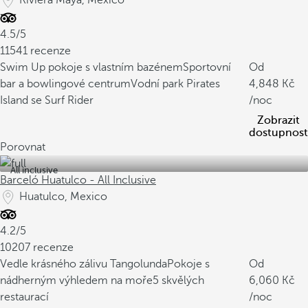
Riviera Maya, Mexico
4.5/5
11541 recenze
Swim Up pokoje s vlastním bazénem
Sportovní
Od
bar a bowlingové centrum
Vodní park Pirates
4,848
Island se Surf Rider
/noc
Zobrazit
dostupnost
Porovnat
All inclusive
Barceló Huatulco - All Inclusive
Huatulco, Mexico
4.2/5
10207 recenze
Vedle krásného zálivu Tangolunda
Pokoje s
Od
nádherným výhledem na moře
5 skvělých
6,060
restaurací
/noc