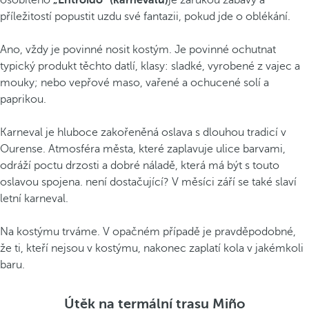
osobitého
„Entroido“ (karnevalu)
je zárukou zábavy a
příležitostí popustit uzdu své fantazii, pokud jde o oblékání.
Ano, vždy je povinné nosit kostým. Je povinné ochutnat
typický produkt těchto datlí, klasy: sladké, vyrobené z vajec a
mouky; nebo vepřové maso, vařené a ochucené solí a
paprikou.
Karneval je hluboce zakořeněná oslava s dlouhou tradicí v
Ourense. Atmosféra města, které zaplavuje ulice barvami,
odráží poctu drzosti a dobré náladě, která má být s touto
oslavou spojena. není dostačující? V měsíci září se také slaví
letní karneval.
Na kostýmu trváme. V opačném případě je pravděpodobné,
že ti, kteří nejsou v kostýmu, nakonec zaplatí kola v jakémkoli
baru.
Útěk na termální trasu Miño