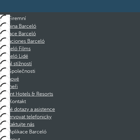
Firemní
Skupina Barceló
Nadace Barceló
Vacaciones Barceló
Barceló Films
Barceló Lidé
Kanál stížností
Společnosti
Členové
Partneři
Dorint Hotels & Resorts
Kontakt
Časté dotazy a asistence
Rezervovat telefonicky
Kontaktujte nás
Aplikace Barceló
Stáhnout