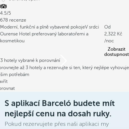
4.5/5
678 recenze
Moderní, funkční a plně vybavené pokoje
V srdci
Od
Ourense
Hotel preferovaný laboratořemi a
2,322
kosmetikou
/noc
Zobrazit
dostupnost
/3 hotely vybrané k porovnání
rovnejte až 3 hotely a rezervujte si ten, který nejlépe vyhovuje
ašim potřebám
vřít
orovnat
S aplikací Barceló budete mít
nejlepší cenu na dosah ruky.
Pokud rezervujete přes naši aplikaci my