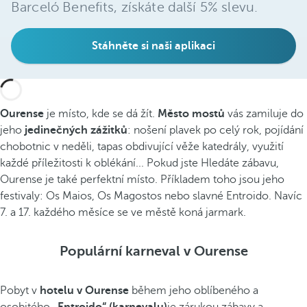
Barceló Benefits, získáte další 5% slevu.
Stáhněte si naši aplikaci
Ourense
je místo, kde se dá žít.
Město mostů
vás zamiluje do
jeho
jedinečných zážitků
: nošení plavek po celý rok, pojídání
chobotnic v neděli, tapas obdivující věže katedrály, využití
každé příležitosti k oblékání... Pokud jste Hledáte zábavu,
Ourense je také perfektní místo. Příkladem toho jsou jeho
festivaly: Os Maios, Os Magostos nebo slavné Entroido. Navíc
7. a 17. každého měsíce se ve městě koná jarmark.
Populární karneval v Ourense
Pobyt v
hotelu v Ourense
během jeho oblíbeného a