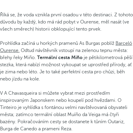
Říká se, že voda vznikla první osadou v této destinaci. Z tohoto
důvodu by každý, kdo má rád pobyt v Ourense, měl nasát (ve
všech směrech) historii obklopující tento prvek.
Prohlídka začíná u horkých pramenů As Burgas poblíž
Barceló
Ourense.
Odtud návštěvník vstoupí na zelenou tepnu města:
břehy řeky Miño.
Termální cesta Miño
je pětikilometrová pěší
stezka, která nabízí možnost vykoupat se uprostřed přírody, ať
je zima nebo léto. Je to také perfektní cesta pro chůzi, běh
nebo jízdu na kole.
V A Chavasqueira si můžete vybrat mezi prostředím
inspirovaným Japonskem nebo koupelí pod hvězdami. O
Tinteiro je vyhlídka s fontánou velmi navštěvovaná obyvateli
města; zatímco termální oblast Muíño da Veiga má čtyři
bazény. Pokračováním cesty se dostanete k tůním Outariz,
Burga de Canedo a prameni Reza.