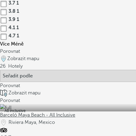
3.7
1
3.8
1
3.9
1
4.1
1
4.7
1
Více
Méně
Porovnat
Zobrazit mapu
26
Hotely
Porovnat
Zobrazit mapu
Porovnat
All inclusive
Barceló Maya Beach - All Inclusive
Riviera Maya, Mexico