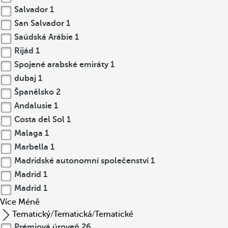
Salvador
1
San Salvador
1
Saúdská Arábie
1
Rijád
1
Spojené arabské emiráty
1
dubaj
1
Španělsko
2
Andalusie
1
Costa del Sol
1
Malaga
1
Marbella
1
Madridské autonomní společenství
1
Madrid
1
Madrid
1
Více
Méně
Tematický/Tematická/Tematické
Prémiová úroveň
26