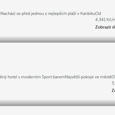
i
Nachází se před jednou z nejlepších pláží v Karibiku
Od
4,341
/
Zobrazit 
diný hotel s moderním Sport barem
Největší pokoje ve městě
O
3
Z