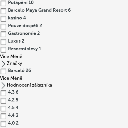
Potápění
10
Barcelo Maya Grand Resort
6
kasino
4
Pouze dospělí
2
Gastronomie
2
Luxus
2
Resortní slevy
1
Více
Méně
Značky
Barceló
26
Více
Méně
Hodnocení zákazníka
4.3
6
4.2
5
4.5
4
4.4
3
4.0
2