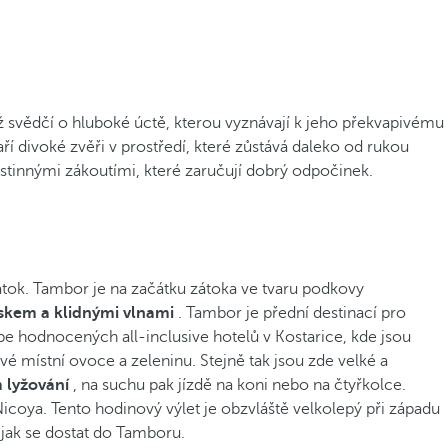
ž svědčí o hluboké úctě, kterou vyznávají k jeho překvapivému
í divoké zvěři v prostředí, které zůstává daleko od rukou
 stinnými zákoutími, které zaručují dobrý odpočinek.
átok. Tambor je na začátku zátoka ve tvaru podkovy
skem a klidnými vlnami
. Tambor je přední destinací pro
épe hodnocených all-inclusive hotelů v Kostarice, kde jsou
é místní ovoce a zeleninu. Stejně tak jsou zde velké a
 lyžování
, na suchu pak jízdě na koni nebo na čtyřkolce.
 Nicoya. Tento hodinový výlet je obzvláště velkolepý při západu
, jak se dostat do Tamboru.