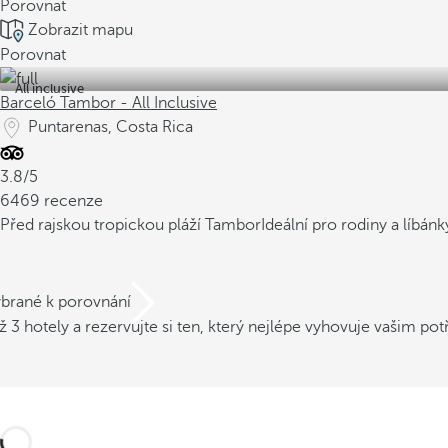
Porovnat
Zobrazit mapu
Porovnat
All inclusive
Barceló Tambor - All Inclusive
Puntarenas, Costa Rica
3.8/5
6469 recenze
Před rajskou tropickou pláží Tambor
Ideální pro rodiny a líbánk
ybrané k porovnání
ž 3 hotely a rezervujte si ten, který nejlépe vyhovuje vašim po