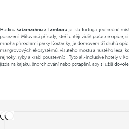
Hodinu
katamaránu z Tamboru
je Isla Tortuga, jedinečné m
posezení. Milovníci přírody, kteří chtějí vidět početné opice,
mnoha přírodními parky Kostariky, je domovem tří druhů opic: v
mangrovových ekosystémů, visutého mostu a hustého lesa, kde ž
rejnoky, ryby a krabi poustevníci. Tyto all-inclusive hotely v
jízda na kajaku, šnorchlování nebo potápění, aby si užili dovo