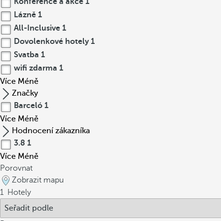
Konference a akce
1
Lázně
1
All-Inclusive
1
Dovolenkové hotely
1
Svatba
1
wifi zdarma
1
Více
Méně
Značky
Barceló
1
Více
Méně
Hodnocení zákazníka
3.8
1
Více
Méně
Porovnat
Zobrazit mapu
1
Hotely