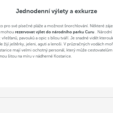
Jednodenní výlety a exkurze
ísto pro své písečné pláže a možnost šnorchlování. Některé zá
 si mohou
rezervovat výlet do národního parku Curu
. Národní
řešťanů, pavouků a opic s bílou tváří. Je snadné vidět kterouko
ijí ještěrky, jeleni, aguti a lenoši. V průzračných vodách moř
 Kostarice mají velmi ochotný personál, který může cestovatelům
lenou šitou na míru v nádherné Kostarice.