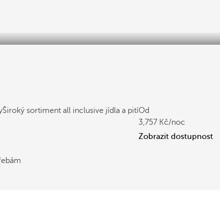
y
Široký sortiment all inclusive jídla a pití
Od
3,757
/noc
Zobrazit dostupnost
třebám