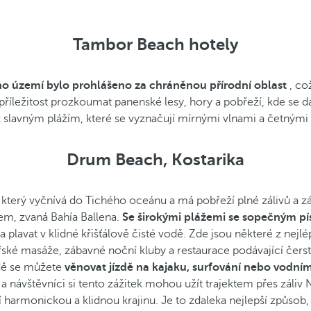
Tambor Beach hotely
ho území bylo prohlášeno za chráněnou přírodní oblast
, co
ležitost prozkoumat panenské lesy, hory a pobřeží, kde se dař
ež slavným plážím, které se vyznačují mírnými vlnami a četnými
Drum Beach, Kostarika
 který vyčnívá do Tichého oceánu a má pobřeží plné zálivů a z
em, zvaná Bahía Ballena.
Se širokými plážemi se sopečným pí
 plavat v klidné křišťálově čisté vodě. Zde jsou některé z nejl
ské masáže, zábavné noční kluby a restaurace podávající čerstv
odě se můžete
věnovat jízdě na kajaku, surfování nebo vodním
 a návštěvníci si tento zážitek mohou užít trajektem přes záliv
jí harmonickou a klidnou krajinu. Je to zdaleka nejlepší způsob