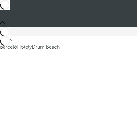
Jste v
Barceló
Hotely
Drum Beach