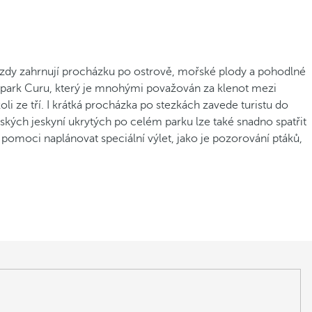
jezdy zahrnují procházku po ostrově, mořské plody a pohodlné
 park Curu, který je mnohými považován za klenot mezi
li ze tří. I krátká procházka po stezkách zavede turistu do
ských jeskyní ukrytých po celém parku lze také snadno spatřit
 pomoci naplánovat speciální výlet, jako je pozorování ptáků,