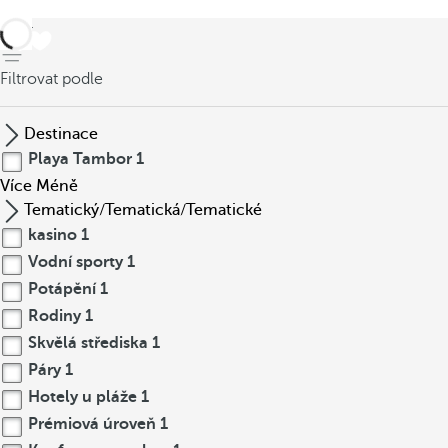
Zpět
Filtrovat podle
Destinace
Playa Tambor
1
Více
Méně
Tematický/Tematická/Tematické
kasino
1
Vodní sporty
1
Potápění
1
Rodiny
1
Skvělá střediska
1
Páry
1
Hotely u pláže
1
Prémiová úroveň
1