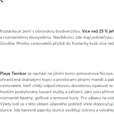
Kostarika je zemí s obrovskou biodiverzitou.
Více než 25 % je
a rozmanitému ekosystému. Návštěvníci zde mají jedinečnou pří
člověka. Mnoho cestovatelů přijíždí do Kostariky kvůli více n
Playa Tambor
se nachází na jižním konci poloostrova Nicoya,
ohraničená skalnatými kopci a prostorami plnými mandlí a pal
cestovatele, kteří chtějí odpočinkovou dovolenou opalovat se a
hostům poskytovány luxusní služby a zařízení, jako jsou přímoř
rozmanité bazény, golfové a tenisové kurty. Pro zábavu na v
Výlety lodí se v této oblasti úžasného pobřeží vřele doporučují
slunce, kdy barevné paprsky slunce osvětlují ostrovy a vytváře