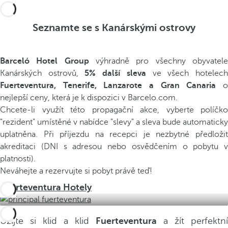
Seznamte se s Kanárskými ostrovy
Barceló Hotel Group
výhradně pro všechny obyvatel
Kanárských ostrovů,
5% další sleva
ve všech hotelec
Fuerteventura, Tenerife, Lanzarote a Gran Canaria
nejlepší ceny, která je k dispozici v Barcelo.com.
Chcete-li využít této propagační akce, vyberte políčko
"rezident" umístěné v nabídce "slevy" a sleva bude automaticky
uplatněna. Při příjezdu na recepci je nezbytné předložit
akreditaci (DNI s adresou nebo osvědčením o pobytu v
platnosti).
Neváhejte a rezervujte si pobyt právě teď!
Fuerteventura Hotely
Užijte si klid a klid
Fuerteventura
a žít perfektní