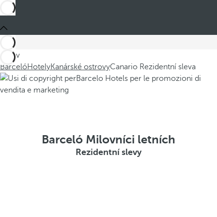
Jste v
Barceló
Hotely
Kanárské ostrovy
Canario Rezidentní sleva
Barceló Milovníci letních
Rezidentní slevy