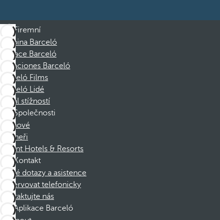
Firemní
Skupina Barceló
Nadace Barceló
Vacaciones Barceló
Barceló Films
Barceló Lidé
Kanál stížností
Společnosti
Členové
Partneři
Dorint Hotels & Resorts
Kontakt
Časté dotazy a asistence
Rezervovat telefonicky
Kontaktujte nás
Aplikace Barceló