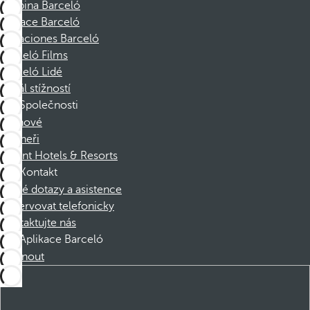
Skupina Barceló
Nadace Barceló
Vacaciones Barceló
Barceló Films
Barceló Lidé
Kanál stížností
Společnosti
Členové
Partneři
Dorint Hotels & Resorts
Kontakt
Časté dotazy a asistence
Rezervovat telefonicky
Kontaktujte nás
Aplikace Barceló
Stáhnout