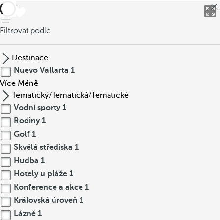
Zpět
Filtrovat podle
Destinace
Nuevo Vallarta
1
Více
Méně
Tematický/Tematická/Tematické
Vodní sporty
1
Rodiny
1
Golf
1
Skvělá střediska
1
Hudba
1
Hotely u pláže
1
Konference a akce
1
Královská úroveň
1
Lázně
1