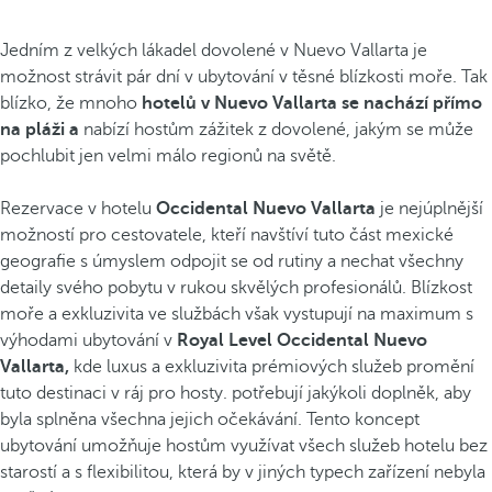
Jedním z velkých lákadel dovolené v Nuevo Vallarta je
možnost strávit pár dní v ubytování v těsné blízkosti moře. Tak
blízko, že mnoho
hotelů v Nuevo Vallarta se nachází přímo
na pláži a
nabízí hostům zážitek z dovolené, jakým se může
pochlubit jen velmi málo regionů na světě.
Rezervace v hotelu
Occidental Nuevo Vallarta
je nejúplnější
možností pro cestovatele, kteří navštíví tuto část mexické
geografie s úmyslem odpojit se od rutiny a nechat všechny
detaily svého pobytu v rukou skvělých profesionálů. Blízkost
moře a exkluzivita ve službách však vystupují na maximum s
výhodami ubytování v
Royal Level Occidental Nuevo
Vallarta,
kde luxus a exkluzivita prémiových služeb promění
tuto destinaci v ráj pro hosty. potřebují jakýkoli doplněk, aby
byla splněna všechna jejich očekávání. Tento koncept
ubytování umožňuje hostům využívat všech služeb hotelu bez
starostí a s flexibilitou, která by v jiných typech zařízení nebyla