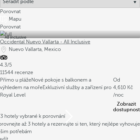
Porovnat
Mapu
Porovnat
All inclusive
Occidental Nuevo Vallarta - All Inclusive
Nuevo Vallarta, Mexico
4.3/5
11544 recenze
Přímo u pláže
Nové pokoje s balkonem a
Od
výhledem na moře
Exkluzivní služby a zařízení pro
4,610
Royal Level
/noc
Zobrazit
dostupnost
/3 hotely vybrané k porovnání
rovnejte až 3 hotely a rezervujte si ten, který nejlépe vyhovuje
ašim potřebám
vřít