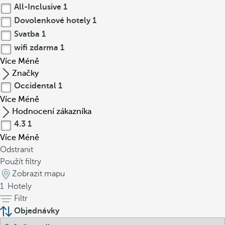
All-Inclusive
1
Dovolenkové hotely
1
Svatba
1
wifi zdarma
1
Více
Méně
Značky
Occidental
1
Více
Méně
Hodnocení zákazníka
4.3
1
Více
Méně
Odstranit
Použít filtry
Zobrazit mapu
1
Hotely
Filtr
Objednávky