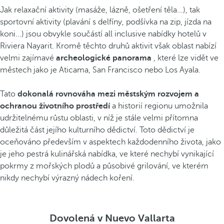
Jak relaxační aktivity (masáže, lázně, ošetření těla...), tak
sportovní aktivity (plavání s delfíny, podšívka na zip, jízda na
koni...) jsou obvykle součástí all inclusive nabídky hotelů v
Riviera Nayarit. Kromě těchto druhů aktivit však oblast nabízí
velmi zajímavé
archeologické panorama
, které lze vidět ve
městech jako je Aticama, San Francisco nebo Los Ayala.
Tato
dokonalá rovnováha mezi městským rozvojem a
ochranou životního prostředí
a historií regionu umožnila
udržitelnému růstu oblasti, v níž je stále velmi přítomna
důležitá část jejího kulturního dědictví. Toto dědictví je
oceňováno především v aspektech každodenního života, jako
je jeho pestrá kulinářská nabídka, ve které nechybí vynikající
pokrmy z mořských plodů a působivé grilování, ve kterém
nikdy nechybí výrazný nádech koření.
Dovolená v Nuevo Vallarta