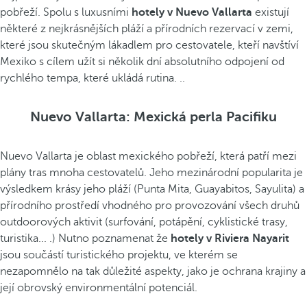
pobřeží. Spolu s luxusními
hotely v Nuevo Vallarta
existují
některé z nejkrásnějších pláží a přírodních rezervací v zemi,
které jsou skutečným lákadlem pro cestovatele, kteří navštíví
Mexiko s cílem užít si několik dní absolutního odpojení od
rychlého tempa, které ukládá rutina. ..
Nuevo Vallarta: Mexická perla Pacifiku
Nuevo Vallarta je oblast mexického pobřeží, která patří mezi
plány tras mnoha cestovatelů. Jeho mezinárodní popularita je
výsledkem krásy jeho pláží (Punta Mita, Guayabitos, Sayulita) a
přírodního prostředí vhodného pro provozování všech druhů
outdoorových aktivit (surfování, potápění, cyklistické trasy,
turistika... .) Nutno poznamenat že
hotely v Riviera Nayarit
jsou součástí turistického projektu, ve kterém se
nezapomnělo na tak důležité aspekty, jako je ochrana krajiny a
její obrovský environmentální potenciál.